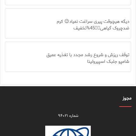
دیگه هیچوقت پیری سراغت نمیاد😉 کرم
ضدچروک گیاهی👈🏻45%تخفیف
توقف ریزش و شروع رشد مجدد با تغذیه عمیق
شامپو جلبک اسپیرولینا
مجوز
شماره ۹۴۰۲۱