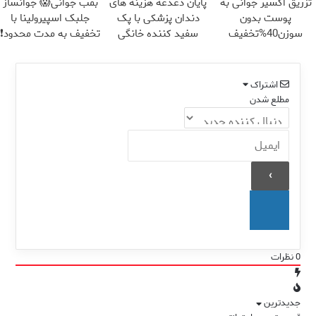
تزریق اکسیر جوانی به
پایان دغدغه هزینه های
بمب جوانی😱 جوانساز
پوست بدون
دندان پزشکی با پک
جلبک اسپیرولینا با
سوزن40%تخفیف
سفید کننده خانگی
تخفیف به مدت محدود❗
اشتراک
مطلع شدن
0
نظرات
جدیدترین