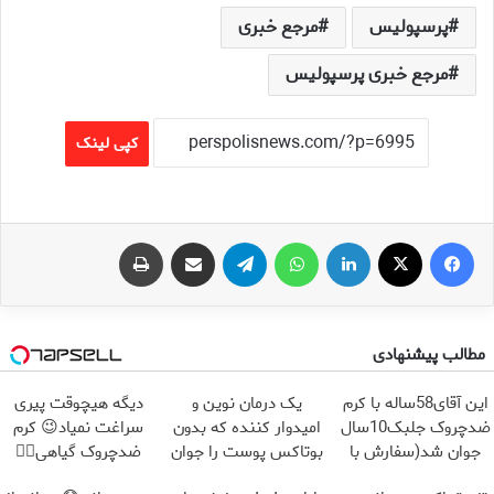
پرسپولیس
مرجع خبری
مرجع خبری پرسپولیس
کپی لینک
فیس بوک
X
لینکدین
واتس آپ
تلگرام
اشتراک گذاری از طریق ایمیل
چاپ
مطالب پیشنهادی
این آقای58ساله با کرم
یک درمان نوین و
دیگه هیچوقت پیری
ضدچروک جلبک10سال
امیدوار کننده که بدون
سراغت نمیاد😉 کرم
جوان شد(سفارش با
بوتاکس پوست را جوان
ضدچروک گیاهی👈🏻
تخفیف)
می کند
45%تخفیف