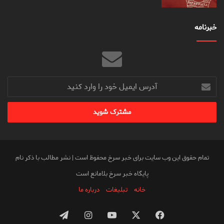
خبرنامه
آدرس
ایمیل
خود
را
وارد
کنید
تمام حقوق این وب سایت برای خبر سرخ محفوظ است | نشر مطالب با ذکر نام
پایگاه خبر سرخ بلامانع است
خانه
تبلیغات
درباره ما
فیس
X
یوتیوب
اینستاگرام
تلگرام