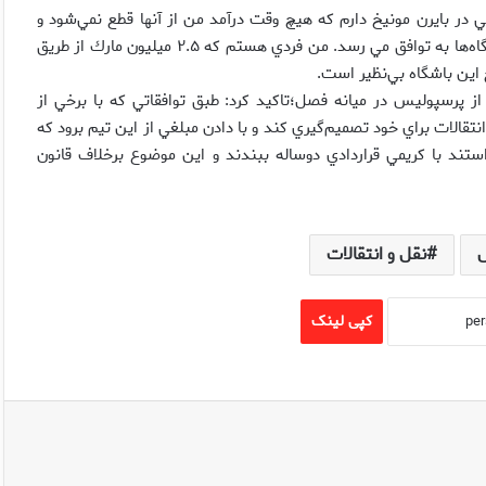
ي در بايرن مونيخ دارم كه هيچ وقت درآمد من از آنها قطع نمي‌شود و
همچنين بسياري از بازيكنان ايراني شاغل در اروپا زير نظر من با باشگاه‌ها به توافق مي رسد. من فردي هستم كه ۲.۵ ميليون مارك از طريق
اين باشگاه بي‌نظير است.
رسپوليس در ميانه فصل؛‌تاكيد كرد: طبق توافقاتي كه با برخي از
تقالات براي خود تصميم‌گيري كند و با دادن مبلغي از اين تيم برود كه
ند با كريمي قراردادي دوساله ببندند و اين موضوع برخلاف قانون
نقل و انتقالات
کپی لینک