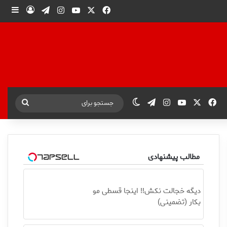
X
فیس بوک
یوتیوب
اینستاگرام
تلگرام
ورود
ساید
X
فیس بوک
یوتیوب
اینستاگرام
تلگرام
تغییر پوسته
جستجو
برای
مطالب پیشنهادی
دیگه خجالت نکش‼️ اینجا قسطی مو
بکار (تضمینی)