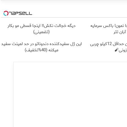
ا نمون! باکس سرمایه
دیگه خجالت نکش‼️ اینجا قسطی مو بکار
بان تتر
(تضمینی)
از الان تا آخر تابستون حداقل 12کیلو چربی
این ژل سفیدکننده دندوناتو در حد لمینت سفید
ونی🧨
میکنه (40%تخفیف)