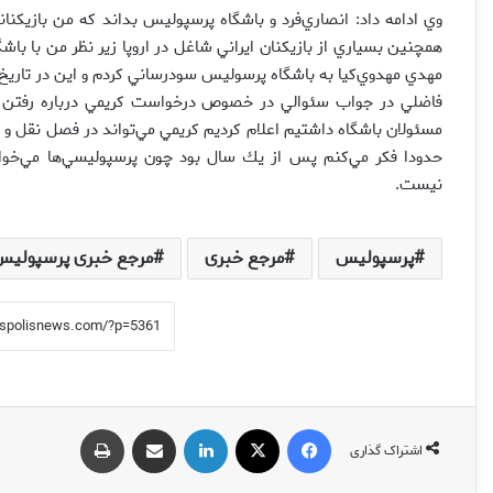
وي ادامه داد: انصاري‌فرد و باشگاه پرسپوليس بداند كه من بازيكنان
مهدي مهدوي‌كيا به باشگاه پرسوليس سودرساني كردم و اين در تاريخ 
فاضلي در جواب سئوالي در خصوص درخواست كريمي درباره رفتن از پ
مسئولان باشگاه داشتيم اعلام كرديم كريمي مي‌تواند در فصل نقل و ان
حدودا فكر مي‌كنم پس از يك سال بود چون پرسپوليسي‌ها مي‌خواست
نيست.
پرسپولیس
مرجع خبری
مرجع خبری پرسپولیس
فیس بوک
X
لینکدین
اشتراک گذاری از طریق ایمیل
چاپ
اشتراک گذاری