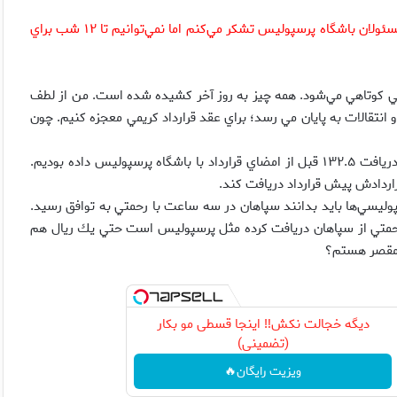
مرجع خبری پرسپولیس : مدير برنامه‌هاي علي كريمي گفت: از لطف مسئولان باشگاه پرسپوليس تشكر مي‌كنم اما نمي‌توانيم تا ۱۲ شب براي
در مورد قرارداد كريمي كوتاهي مي‌شود. همه چيز به روز آخر كشيده شده است. من از لطف
نمي‌توانيم تا ۱۲ شب كه مهلت نقل و انتقالات به پايان مي رسد؛ براي عقد قرارداد كريمي معجزه كنيم. چون
وي افزود: باشگاه پرسپوليس درست مي‌گويد ما درخواستي مبني بر دريافت ۱۳۲.۵ قبل از امضاي قرارداد با باشگاه پرسپوليس داده بوديم.
اردادش پيش قرارداد دريافت كند.
ليسي‌ها بايد بدانند سپاهان در سه ساعت با رحمتي به توافق رسيد.
 كه رحمتي از سپاهان دريافت كرده مثل پرسپوليس است حتي يك ريال هم
ن مقصر هستم؟
دیگه خجالت نکش‼️ اینجا قسطی مو بکار
(تضمینی)
ویزیت رایگان🔥