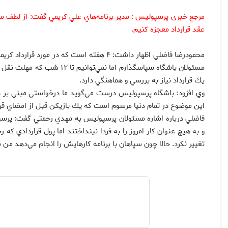
عقد قرارداد معجزه كنيم.
محمودرضا فاضلي اظهار داشت: ۴ هفته است كه 
مسئولان باشگاه سپاسگذارم اما 
يك قرارداد نياز به بررسي و هماهنگي دارد.
اين موضوع در تمام دنيا مرسوم است كه يك بازيكن قبل از امضاي قر
فاضلي درباره اشاره مسئولان پرسپوليس به مهدي رحمتي گفت: پرسپو
و به هيچ عنوان كار امروز را به فردا نينداختند اما پول قراردادي
تغيير نكرد. حالا چون سپاهان با برنامه كارهايش را انجام مي‌دهد م