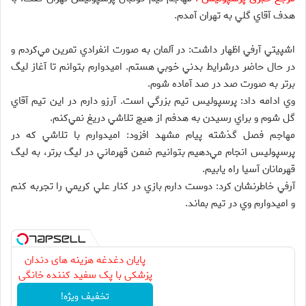
هدف آقاي گلي به تهران آمدم.
اشپيتي آرفي اظهار داشت:‌ در آلمان به صورت انفرادي تمرين مي‌كردم و
در حال حاضر درشرايط بدني خوبي هستم. اميدوارم بتوانم تا آغاز ليگ
برتر به صورت صد در صد آماده شوم.
وي ادامه داد: پرسپوليس تيم بزرگي است. آرزو دارم در اين تيم آقاي
گل شوم و براي رسيدن به هدفم از هيچ تلاشي دريغ نمي‌كنم.
مهاجم فصل گذشته پيام مشهد افزود:‌ اميدوارم با تلاشي كه در
پرسپوليس انجام مي‌دهيم بتوانيم ضمن قهرماني در ليگ برتر، به ليگ
قهرمانان آسيا راه يابيم.
آرفي خاطرنشان كرد:‌ دوست دارم بازي در كنار علي كريمي را تجربه كنم
و اميدوارم وي در تيم بماند.
پایان دغدغه هزینه های دندان
پزشکی با پک سفید کننده خانگی
تخفیف ویژه!