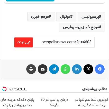
پرسپولیس
فوتبال
مرجع خبری
مرجع خبری پرسپولیس
کپی لینک
فیس بوک
X
لینکدین
واتس آپ
تلگرام
اشتراک گذاری از طریق ایمیل
چاپ
مطالب پیشنهادی
خودروی شما هم تنها در
درمان بواسیر در 30
پایان دغدغه هزینه های
چند ساعت فروخته
دقیقه!
دندان پزشکی با پک