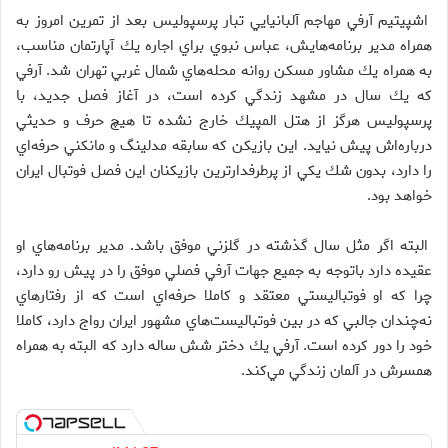
اشپيتيم آرفي مهاجم آلبانيايي ‌تبار پرسپوليس بعد از تمرين امروز به
همراه مدير برنامه‌هايش، عباس نبوي براي اجاره يك آپارتمان مناسب،
به همراه يك مشاور مسكن روانه محله‌هاي شمال غربي تهران شد. آرفي
كه يك سال در مشهد زندگي كرده است، در آغاز فصل جديد، با
پرسپوليس هرگز از هتل المپيك خارج نشده تا هيچ حرف و حديثي
درباره‌اش پيش نيايد. اين بازيكن كه سابقه مدلينگ و مانكني حرفه‌اي
را دارد، بدون شك يكي از پرطرفدارترين بازيكنان اين فصل فوتبال ايران
خواهد بود.
البته اگر مثل سال گذشته در گلزني موفق باشد. مدير برنامه‌هاي او
عقيده دارد باتوجه به جميع جهات آرفي فصلي موفق را در پيش رو دارد،
چرا كه او فوتباليستي معتقد و كاملا حرفه‌اي است كه از رفتارهاي
نه‌چندان جالبي كه در بين فوتباليست‌هاي مشهور ايران رواج دارد، كاملا
خود را دور كرده است. آرفي يك دختر شش ساله دارد كه البته به همراه
همسرش در آلمان زندگي مي‌كند.