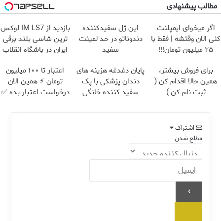
مطالب پیشنهادی
اگر میخوای ایمپلنت
این ژل سفیدکننده
بازدید از IM LS7 لوکس
کنی الان وقتشه | فقط با
دندوناتو در حد لمینت
ترین شاسی بلند برقی
۲۵ میلیون تومان!!!
سفید
ایران در باشگاه انقلاب
میکنه(40%تخفیف)
برای فروش بیشتر،
پایان دغدغه هزینه های
اعتبار تا ۱۰۰ میلیون
همین حالا اقدام کن (
دندان پزشکی با پک
تومان ⚡ همین الان
ثبت نام کن )
سفید کننده خانگی
درخواست اعتبار بده ✅
اشتراک
مطلع شدن