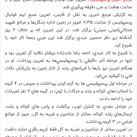
ساعت هشت و سی دقیقه پيگيري شد.
به گزارش مرجع خبری به نقل از فارس، تمرين صبح تيم فوتبال
پرسپوليس از ساعت ۸:۳۵ امروز در زمين اداره جنگل‌ها و مراتع شهيد
محلاتي(مینی سیتی) برگزار شد. در اين تمرين كه بر خلاف ۲ روز
گذشته زير نظر حسين عبدي برگزار شد اين مربي رسما كار خود را
شروع كرد.
با شروع به كار عبدي، احمد رضا عابدزاده بيشتر نظاره گر تمرين بود و
تنها در مرحله آخر دقايقي با پرسپوليسي‌ها به تمرين پرداخت. او در
هنگام تمرين نيز بارها با فريادهاي بلند از كنار زمين به بازيكنان نكات
فني را گوشزد مي‌كرد.
در مرحله اول پرسپوليسي ها به گرم كردن پرداختند و سپس در ۴ گروه
با استارت‌هاي كوتاه و بلند و حركات با توپ در گروه هاي ۲ نفر تمرينات
خود را ادامه دادند.
در مراحل بعدي به كنترل توپ، برگشت و پاس هاي كوتاه و بلند،
ارسال‌‌هاي بلند كوتاه، سانتر از جناحين و ضربه به گل، عبور از موانع
فرضي در ۳ گروه پرداختند.
در تمرين سانتر از جناحين و ضربه به گل فقط كريم باقري اجازه داشت