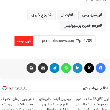
پرسپولیس
فوتبال
مرجع خبری
مرجع خبری پرسپولیس
کپی لینک
فیس بوک
X
لینکدین
واتس آپ
تلگرام
اشتراک گذاری از طریق ایمیل
چاپ
مطالب پیشنهادی
این آقای58ساله با کرم
بهترین قیمت داروهای
۱ میلیون تومان تخفیف
ضدچروک جلبک10سال
لاغری، با ۱ میلیون
محصولات لاغری؛ یک
جوان شد(سفارش با
تخفیف و ارسال از
قدم نزدیک‌تر به شروع