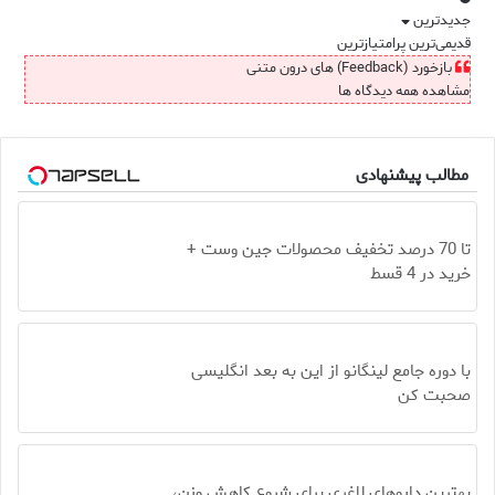
جدیدترین
قدیمی‌ترین
پرامتیازترین
بازخورد (Feedback) های درون متنی
مشاهده همه دیدگاه ها
مطالب پیشنهادی
تا 70 درصد تخفیف محصولات جین وست +
خرید در 4 قسط
با دوره جامع لینگانو از این به بعد انگلیسی
صحبت کن
بهترین داروهای لاغری برای شروع کاهش وزن،