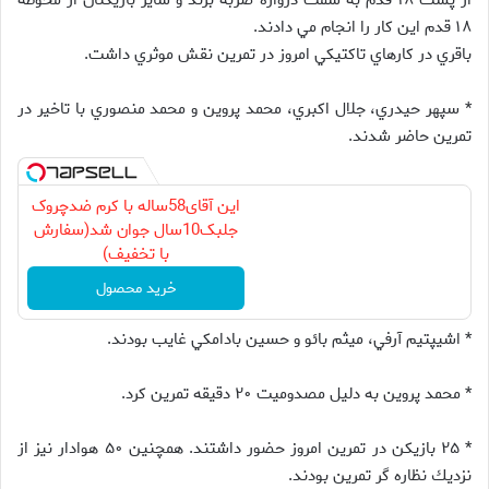
از پشت ۱۸ قدم به سمت دروازه ضربه بزند و ساير بازيكنان از محوطه
۱۸ قدم اين كار را انجام مي دادند.
باقري در كارهاي تاكتيكي امروز در تمرين نقش موثري داشت.
* سپهر حيدري، جلال اكبري، محمد پروين و محمد منصوري با تاخير در
تمرين حاضر شدند.
این آقای58ساله با کرم ضدچروک
جلبک10سال جوان شد(سفارش
با تخفیف)
خرید محصول
* اشيپتيم آرفي، ميثم بائو و حسين بادامكي غايب بودند.
* محمد پروين به دليل مصدوميت ۲۰ دقيقه تمرين كرد.
* ۲۵ بازيكن در تمرين امروز حضور داشتند. همچنين ۵۰ هوادار نيز از
نزديك نظاره گر تمرين بودند.