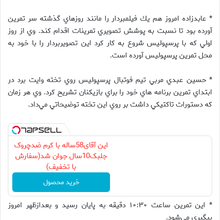
* عابدزاده امروز هم يك فيلمبردار را مانند روزهاي گذشته سر تمرين
آورده بود تا نسبت به پوشش تصويري تمرينات اقدام كند. وي از روز
اولي كه با پرسپوليس شروع به كار كرد اين تصويربردار را با خود به
محل تمرين پرسپوليس آورده است.
* حسين عبدي مربي تيم فوتبال پرسپوليس روي تخته وايت برد در
ابتداي تمرين برنامه هاي خود را براي بازيكنان تشريح كرد. وي هر زمان
كه دستورات تاكتيكي داشت بر روي اين تخته توضيحاتي مي‌داد.
این آقای58ساله با کرم ضدچروک
جلبک10سال جوان شد(سفارش
با تخفیف)
خرید محصول
* اين تمرين ساعت ۱۰:۳۰ دقيقه به پايان رسيد و بعدازظهر امروز
پيگيري مي‌شود.