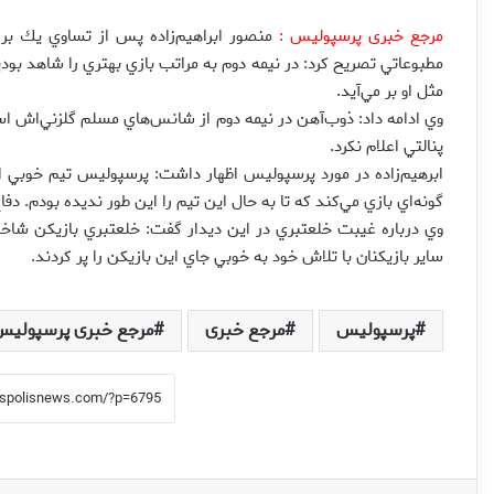
مرجع خبری پرسپولیس :
منصور ابراهيم‌زاده پس از تساوي يك ب
مطبوعاتي تصريح كرد: در نيمه دوم به مراتب بازي بهتري را شاهد بود
مثل او بر مي‌آيد.
وي ادامه داد: ذوب‌آهن در نيمه دوم از شانس‌هاي مسلم گلزني‌اش اس
پنالتي اعلام نكرد.
ابرهيم‌زاده در مورد پرسپوليس اظهار داشت: پرسپوليس تيم خوبي ا
گونه‌اي بازي مي‌كند كه تا به حال اين تيم را اين طور نديده بودم. 
وي درباره غيبت خلعتبري در اين ديدار گفت: خلعتبري بازيكن شاخ
ساير بازيكنان با تلاش خود به خوبي جاي اين بازيكن را پر كردند.
پرسپولیس
مرجع خبری
مرجع خبری پرسپولیس