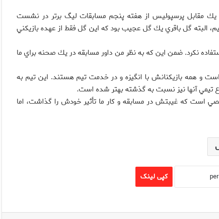
ر يك مقابل پرسپوليس از هفته پنجم مسابقات ليگ برتر در نشست
يم، البته گل باقري يك گل عجيب بود كه اين گل فقط از عهده بازيكني
تفاده نكرد. ضمن اين كه به نظر من داور مسابقه در يك صحنه براي ما
ست و همه بازيكنانش با انگيزه و در خدمت تيم هستند. اين تيم به
دفاع تيمي آنها نيز نسبت به گذشته بهتر شده است.
صي است كه غيبتش در مسابقه و كار ما تأثير خودش را گذاشت، اما
کپی لینک