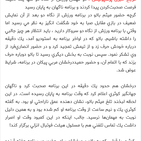
فرصت صحبت‌كردن پيدا كردند و برنامه ناگهان به پايان رسيد
گرچه حضور ميثم بائو در برنامه ورزش از نگاه دو بعد از آن نمايش
ضعيف در بازي مقابل صبا به خود شگفت انگيز به نظر مي رسيد اما
وقتي با برنامه ورزش از نگاه دو سروكار داريد ، بايد انتظار هر چيز جالبي
را داشته‌ باشيم. بائو كه در اواخر برنامه به استوديو آمد، يك دقيقه
درباره خودش حرف زد و از تيمش تمجيد كرد و در حضور انصاري‌فرد از
وي تشكر نمود. سپس نوبت به بخش ديگري رسيد تا بائو دوباره حرف
بزند كه با اتمام آن، و حضور حميددرخشان مربي پيكان در برنامه، شرايط
عوض شد.
درخشان هم حدود يك دقيقه در اين برنامه صحبت كرد و ناگهان
جهانگير كوثري اعلام كرد كه وقت برنامه به پايان رسيده است. در اين
لحظه لبخند تلخ ميثم بائو، نشان دهنده عمق ناراحتي او بود. به گفته
كوثري يك و نيم ساعت از وقت برنامه او كم شده بود و به همين دليل
نوبت به مهمان‌ها نرسيد. جالب اينكه در اين كمبود وقت او اصرار
داشت يك تماس تلفني هم با مسئول هيئت فوتبال انزلي برگزار كند!