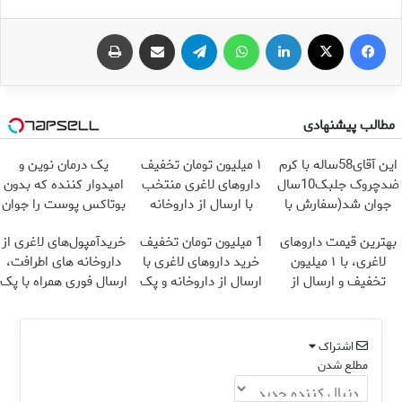
فیس بوک
X
لینکدین
واتس آپ
تلگرام
اشتراک گذاری از طریق ایمیل
چاپ
مطالب پیشنهادی
این آقای58ساله با کرم
۱ میلیون تومان تخفیف
یک درمان نوین و
ضدچروک جلبک10سال
داروهای لاغری منتخب
امیدوار کننده که بدون
جوان شد(سفارش با
با ارسال از داروخانه
بوتاکس پوست را جوان
تخفیف)
نزدیکت
می کند
بهترین قیمت داروهای
1 میلیون تومان تخفیف
خریدآمپول‌های لاغری از
لاغری، با ۱ میلیون
خرید داروهای لاغری با
داروخانه های اطرافت،
تخفیف و ارسال از
ارسال از داروخانه و پک
ارسال فوری همراه با پک
داروخانه‌
یخ!
یخ!
اشتراک
مطلع شدن