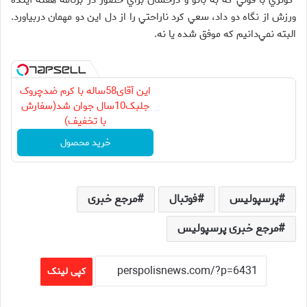
كوثري با قولي كه به بائو و درخشان براي حضور در برنامه هفته آينده
ورزش از نگاه دو داد،‌ سعي كرد ناراحتي را از دل اين دو مهمان دربياورد.
البته نمي‌دانيم كه موفق شده يا نه.
این آقای58ساله با کرم ضدچروک
جلبک10سال جوان شد(سفارش
با تخفیف)
خرید محصول
پرسپولیس
فوتبال
مرجع خبری
مرجع خبری پرسپولیس
کپی لینک