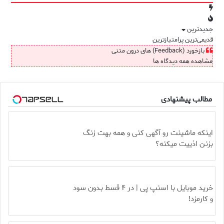
جدیدترین
قدیمی‌ترین
پرامتیازترین
بازخورد (Feedback) های درون متنی
مشاهده همه دیدگاه ها
مطالب پیشنهادی
Image failed to load
اینکه ماشینت رو آگهی کنی و همه بهت زنگ
بزنن اذییت میکنه؟
Image failed to load
خرید موبایل با اسنپ پی | در ۴ قسط بدون سود
و کارمزد!