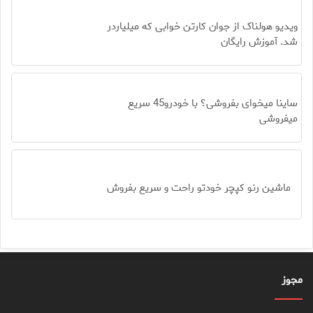
Image failed to load
ویدیو هولناک از جوان کارتن خوابی که میلیاردر
شد. آموزش رایگان
Image failed to load
ساینا میخوای بفروشی؟ با خودرو45 سریع
میفروشی
Image failed to load
ماشین رنو کپچر خودتو راحت و سریع بفروش
مجوز