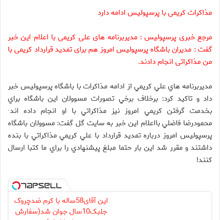
مذاکرات کریمی با پرسپولیس ادامه دارد
مرجع خبری پرسپولیس : مدیربرنامه های علی کریمی با اعلام این خبر
گفت : مدیران باشگاه پرسپولیس امروز هم برای تمدید قرارداد کریمی با
من مذاکراتی انجام دادند.
مديربرنامه هاي علي كريمي از ادامه مذاكرات با باشگاه پرسپوليس خبر
داد و تاكيد كرد: برخلاف برخي تصورات مسوولان اين باشگاه براي
بخدمت گرفتن كريمي امروز نيز مذاكراتي با او انجام داده اند·
محمودرضا فاضلي بااعلام اين خبر به سايت گل گفت: مسوولان باشگاه
پرسپوليس امروز درباره تمديد قرارداد با علي كريمي مذاكراتي با بنده
داشتند و مقرر شد اين بار حتما مبلغ پيشنهادي را براي ما كتبا ارسال
كنند!
Image failed to load
این آقای58ساله با کرم ضدچروک
جلبک10سال جوان شد(سفارش