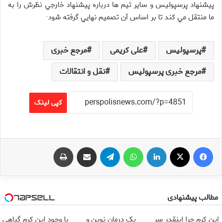
پيشنهاد پرسپوليس و ساير تيم ها درباره پيشنهاد خارجي نظرش را به
ما منتقل مي كند تا بر اساس آن تصميم نهايي گرفته شود·
پرسپولیس
علی کریمی
مرجع خبری
مرجع خبری پرسپولیس
نقل و انتقالات
کپی لینک
فیس بوک
X
لینکدین
واتس آپ
تلگرام
اشتراک گذاری از طریق ایمیل
چاپ
مطالب پیشنهادی
Image failed to load
Image failed to load
Image failed to load
این کرم چرا اینقدر سر
یک درمان نوین و
با وجود این کرم گیاهی