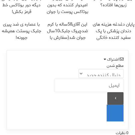
زبون‌ها افتاده؟
امیدوار کننده که بدون
دیگه دور بوتاکس خط
بوتاکس پوست را جوان
قرمز بکش!
می کند
Image failed to load
Image failed to load
Image failed to load
پایان دغدغه هزینه های
این آقای58ساله با کرم
با عصاره ی ضد پیری
دندان پزشکی با پک
ضدچروک جلبک10سال
جلبک پوستت همیشه
سفید کننده خانگی
جوان شد(سفارش با
جوونه!
تخفیف)
اشتراک
مطلع شدن
0
نظرات