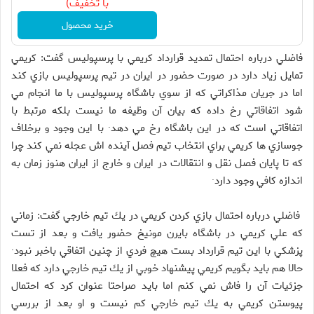
با تخفیف)
خرید محصول
فاضلي درباره احتمال تمديد قرارداد كريمي با پرسپوليس گفت: كريمي
تمايل زياد دارد در صورت حضور در ايران در تيم پرسپوليس بازي كند
اما در جريان مذاكراتي كه از سوي باشگاه پرسپوليس با ما انجام مي
شود اتفاقاتي رخ داده كه بيان آن وظيفه ما نيست بلكه مرتبط با
اتفاقاتي است كه در اين باشگاه رخ مي دهد· با اين وجود و برخلاف
جوسازي ها كريمي براي انتخاب تيم فصل آينده اش عجله نمي كند چرا
كه تا پايان فصل نقل و انتقالات در ايران و خارج از ايران هنوز زمان به
اندازه كافي وجود دارد·
فاضلي درباره احتمال بازي كردن كريمي در يك تيم خارجي گفت: زماني
كه علي كريمي در باشگاه بايرن مونيخ حضور يافت و بعد از تست
پزشكي با اين تيم قرارداد بست هيچ فردي از چنين اتفاقي باخبر نبود·
حالا هم بايد بگويم كريمي پيشنهاد خوبي از يك تيم خارجي دارد كه فعلا
جزئيات آن را فاش نمي كنم اما بايد صراحتا عنوان كرد كه احتمال
پيوستن كريمي به يك تيم خارجي كم نيست و او بعد از بررسي