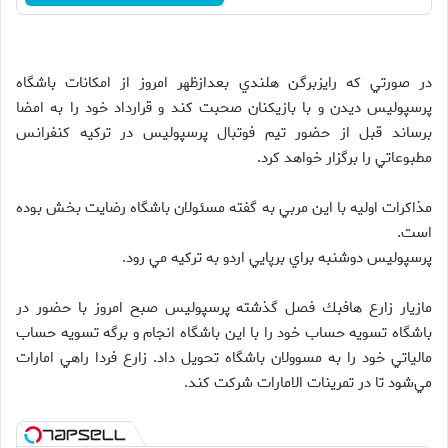
در صورتي كه رايزبرگن هلندي بعدازظهر امروز از امكانات باشگاه
پرسپوليس ديدن و با بازيكنان صحبت كند و قرارداد خود را به امضا
برساند قبل از حضور تيم فوتبال پرسپوليس در تركيه كنفرانس
مطبوعاتي را برگزار خواهد كرد.
مذاكرات اوليه با اين مربي به گفته مسئولان باشگاه رضايت بخش بوده
است.
پرسپوليس دوشنبه براي برپايي اردو به تركيه مي رود.
مازيار زارع هافبك فصل گذشته پرسپوليس صبح امروز با حضور در
باشگاه تسويه حساب خود را با اين باشگاه انجام و برگه تسويه حساب
مالياتي خود را به مسوولان باشگاه تحويل داد. زارع فردا راهي امارات
مي‌شود تا در تمرينات الامارات شركت كند.