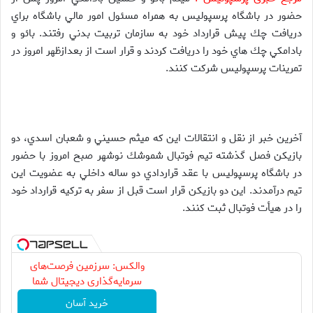
حضور در باشگاه پرسپوليس به همراه مسئول امور مالي باشگاه براي
دريافت چك پيش قرارداد خود به سازمان تربيت بدني رفتند. بائو و
بادامكي چك هاي خود را دريافت كردند و قرار است از بعدازظهر امروز در
تمرينات پرسپوليس شركت كنند.
آخرین خبر از نقل و انتقالات این که ميثم حسيني و شعبان اسدي، دو
بازيكن فصل گذشته تيم فوتبال شموشك نوشهر صبح امروز با حضور
در باشگاه پرسپوليس با عقد قراردادي دو ساله داخلي به عضويت اين
تيم درآمدند. اين دو بازيكن قرار است قبل از سفر به تركيه قرارداد خود
را در هيأت فوتبال ثبت كنند.
والکس: سرزمین فرصت‌های
سرمایه‌گذاری دیجیتال شما
خرید آسان