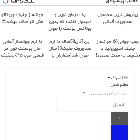
مطالب پیشنهادی
پرفروش ترین محصول
یک درمان نوین و
جوانساز جلبک چروکاتو
ضدچروک آلمانی
امیدوار کننده که بدون
مثل اتو صاف میکنه😍
بوتاکس پوست را جوان
می کند
بمب جوانی😱 جوانساز
این آقای58ساله با کرم
با کرم جوانساز آلمانی
جلبک اسپیرولینا با
ضدچروک جلبک10سال
حال پوستت توی هر
تخفیف به مدت محدود❗
جوان شد(سفارش با
فصلی خوبه۴۵٪تخفیف
تخفیف)
اشتراک
مطلع شدن