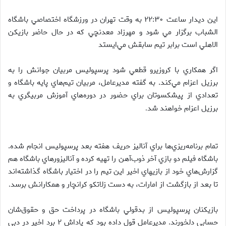
اين ديدار ساعت ۲۲:۳۰ به وقت تهران در ورزشگاه اختصاصي باشگاه
الشباب برگزار مي شود و مهرزاد معدنچي كه در حال حاضر بازيكن
الاهلي است برابر تيم سابقش مي‌ايستد
اگر همكاري با كروزيرو قطعي شود پرسپوليس مربيان جوانش را به
برزيل اعزام مي‌كند. به گفته مديرعامل، مربيان تيم‌هاي پايه باشگاه و
تعدادي از پيشكسوتان براي حضور در دوره‌هاي آموزش مربيگري به
برزيل اعزام خواهند شد
.
تمام برنامه‌ريزي‌ها براي آناليز حريف هفته بعد پرسپوليس انجام شده.
باشگاه فيلم دو بازي آخر ذوب‌آهن را تهيه كرده و آناليزورهاي باشگاه هم
گزارش‌هاي خود از بازيهاي اخير اين تيم را در اختيار باشگاه گذاشته‌اند
تا بعد از بازگشت از امارات، به دست زلاتكو كرانچار و همكارانش برسد
.
بازيكنان پرسپوليس از بدقولي باشگاه در پرداخت حق و حقوق‌شان
حسابي دلخورند. مديرعامل قول داده بود كه پاداش ۲ برد اخير در دبي