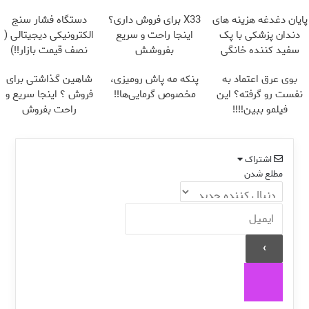
پایان دغدغه هزینه های
X33 برای فروش داری؟
دستگاه فشار سنج
دندان پزشکی با پک
اینجا راحت و سریع
الکترونیکی دیجیتالی (
سفید کننده خانگی
بفروشش
نصف قیمت بازار!!)
بوی عرق اعتماد به‌
پنکه مه پاش رومیزی،
شاهین گذاشتی برای
نفست رو گرفته؟ این
مخصوص گرمایی‌ها!!
فروش ؟ اینجا سریع و
فیلمو ببین‼️‼️
راحت بفروش
اشتراک
مطلع شدن