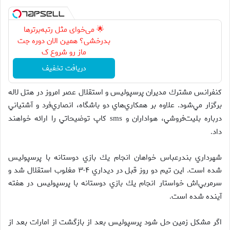
🌟 می‌خوای مثل رتبه‌برترها
بدرخشی؟ همین الان دوره جت
ماز رو شروع ک
دریافت تخفیف
كنفرانس مشترك مديران پرسپوليس و استقلال عصر امروز در هتل لاله
برگزار مي‌شود. علاوه بر همكاري‌هاي دو باشگاه، انصاري‌فرد و آشتياني
درباره بليت‌فروشي، هواداران و
كاپ توضيحاتي را ارائه خواهند
sms
داد
.
شهرداري بندرعباس خواهان انجام يك بازي دوستانه با پرسپوليس
شده است. اين تيم دو روز قبل در ديداري ۴-۳ مغلوب استقلال شد و
سرمربي‌اش خواستار انجام يك بازي دوستانه با پرسپوليس در هفته
آينده شده است
.
اگر مشكل زمين حل شود پرسپوليس بعد از بازگشت از امارات بعد از