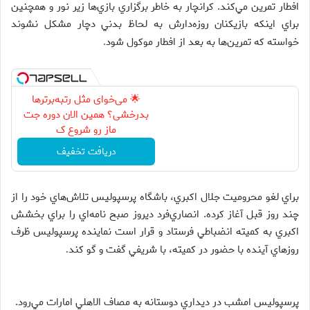
افطار تمرين مي‌كند. كرانچار به خاطر برگزاري بازي‌ها زير نور و همچنين
براي اينكه بازيكنان روزه‌دارش به لحاظ بدني دچار مشكل نشوند
خواسته كه تمرين‌ها به بعد از افطار موكول شود
.
🌟 می‌خوای مثل رتبه‌برترها
بدرخشی؟ همین الان دوره جت
ماز رو شروع ک
دریافت تخفیف
براي لغو محروميت جلال اكبري، باشگاه پرسپوليس تلاش‌هاي خود را از
چند روز قبل آغاز كرده. انصاري‌فرد ديروز صبح نامه‌اي را براي بخشش
اكبري به كميته انضباطي فرستاد و قرار است نماينده پرسپوليس ظرف
روزهاي آينده با حضور در كميته، با شريفي گفت و گو كند
.
پرسپوليس امشب در ديداري دوستانه به مصاف الاهلي امارات مي‌رود.