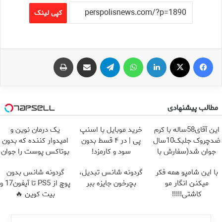
کپی لینک
فیس بوک
X
لینکدین
واتس آپ
تلگرام
اشتراک گذاری از طریق ایمیل
چاپ
مطالب پیشنهادی
این آقای58ساله با کرم
خرید موبایل با اسنپ
یک درمان نوین و
ضدچروک جلبک10سال
پی | در ۴ قسط بدون
امیدوار کننده که بدون
جوان شد(سفارش با
سود و کارمزد!
بوتاکس پوست را جوان
تخفیف)
می کند
با این شامپو همه فکر
گردونه شانس تبدیل،
گردونه شانس بدون
میکنن انگار مو
بچرخون جایزه ببر
پوچ از PS5 تا آیفون17 و
کاشتی!!!!!
بیت کوین 🔥