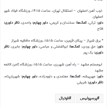
ذوب آهن اصفهان – استقلال تهران، ساعت ۱۴:۱۵، ورزشگاه فولاد شهر
اصفهان
داور:
ترکی،
کمک‌ها:
سخندان و کریمی،
داور چهارم:
واحدی،
ناظر داوری:
فلاح
* برق شیراز – پیکان قزوین، ساعت ۱۵:۱۵، ورزشگاه حافظیه شیراز
داور:
حق وردی،
کمک‌ها:
ابوالفضلی و عباسی،
داور چهارم:
جابری،
ناظر
داوری:
بک پور
ابومسلم مشهد – راه آهن شهرری، ساعت ۱۵:۱۵، ورزشگاه ثامن الائمه
مشهد
داور:
مهرپیشه،
کمک‌ها:
معتمدی و داوودزاده،
داور چهارم:
شهریارپناه،
ناظر داوری:
شریفی
پرسپولیس
فوتبال