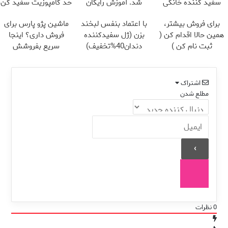
سفید کننده خانگی
شد. آموزش رایگان
حد کامپوزیت سفید کن
برای فروش بیشتر،
با اعتماد بنفس لبخند
ماشین پژو پارس برای
همین حالا اقدام کن (
بزن (ژل سفیدکننده
فروش داری؟ اینجا
ثبت نام کن )
دندان40%تخفیف)
سریع بفروشش
اشتراک
مطلع شدن
0
نظرات