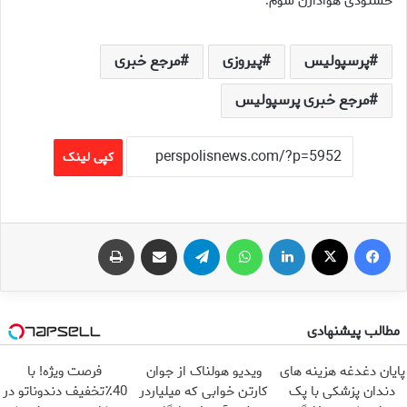
خشنودی هوادارن شوم
.
پرسپولیس
پیروزی
مرجع خبری
مرجع خبری پرسپولیس
کپی لینک
فیس بوک
X
لینکدین
واتس آپ
تلگرام
اشتراک گذاری از طریق ایمیل
چاپ
مطالب پیشنهادی
پایان دغدغه هزینه های
ویدیو هولناک از جوان
فرصت ویژه! با
دندان پزشکی با پک
کارتن خوابی که میلیاردر
40٪تخفیف دندوناتو در