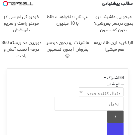
مطالب پیشنهادی
میخوایی ماشینت رو
لپ تاپ دلخواهت، فقط
خودرو کی ام سی j7
بدون دردسر بفروشی؟
با 10 میلیون
خودتو راحت و سریع
بدون کمیسیون
بفروشش
‼️با خرید این طلا، بیمه
ماشینت رو بدون دردسر
دوربین مداربسته 360
هم میشی‼️
بفروش | بدون کمسیون
درجه | نصب آسان و
😍
راحت
اشتراک
مطلع شدن