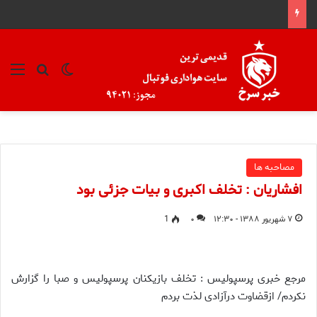
تغییر پوسته
منو
جستجو ب
مصاحبه ها
افشاریان : تخلف اکبری و بیات جزئی بود
۷ شهریور ۱۳۸۸ - ۱۲:۳۰
۰
1
مرجع خبری پرسپولیس : تخلف بازیکنان پرسپولیس و صبا را گزارش
نکردم/ ازقضاوت درآزادی لذت بردم