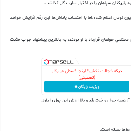
به بازيكنان سپاهان را در اختيار سايت گل گذاشت.
دي رحمتي ۷۳۰ ميليون تومان: البته قرارداد رحمتي ۴۴۴ ميليون تومان اعلام شده،‌اما با احتساب پاداش‌ها اين رقم افزايش خواهد
ه تيم‌هاي مختلفي خواهان قرارداد با او بودند، به بالاترين پيشنهاد جواب مثبت
دیگه خجالت نکش‼️ اینجا قسطی مو بکار
(تضمینی)
ویزیت رایگان🔥