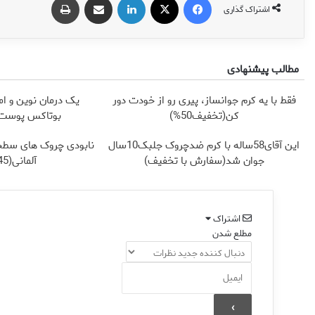
اشتراک گذاری
مطالب پیشنهادی
فقط با یه کرم جوانساز، پیری رو از خودت دور
یک درمان نوین و ام
کن(تخفیف50%)
بوتاکس پوست ر
این آقای58ساله با کرم ضدچروک جلبک10سال
نابودی چروک های سطح
جوان شد(سفارش با تخفیف)
آلمانی(45%تخفیف)
اشتراک
مطلع شدن