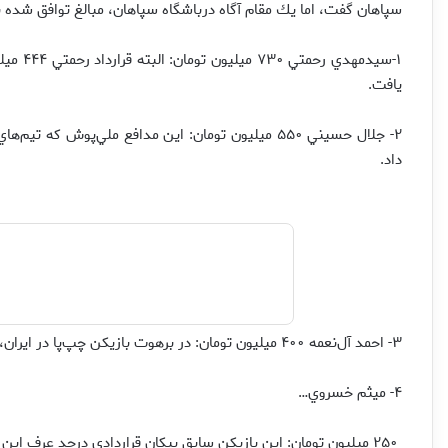
سپاهان گفت، اما يك مقام آگاه درباشگاه سپاهان، مبالغ توافق شده 
۱-سيدمه
يافت.
۲- جلال حسيني ۵۵۰ ميليون تومان: اين مدافع ملي‌پوش ك
داد.
۳- احمد آل‌نعمه ۴۰۰ ميليون تومان: در برهوت بازيكن چپ‌پا در ايران، آل‌نعمه جوان و خوش‌قد و بالا ارزش اين پول را دارد.
۴- ميثم خسروي…
۲۵۰ ميليون تومان: اين بازيكن سابق پيكان قراردادي درحد عرف اين روزها بسته است.