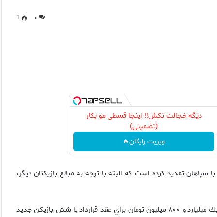
1
۰
دیگه خجالت نکش‼️ اینجا قسطی مو بکار
(تضمینی)
ویزیت رایگان🔥
يون تومان قرارداد خود را با سپاهان تمديد كرده است كه البته با توجه به مبالغ بازيكنان ديگر،
گرچه رئيس هيات‌مديره باشگاه سپاهان روز گذشته از پرداخت فقط يك ميليارد و ۸۰۰ ميليون تومان براي عقد قرارداد با شش بازيكن جديد