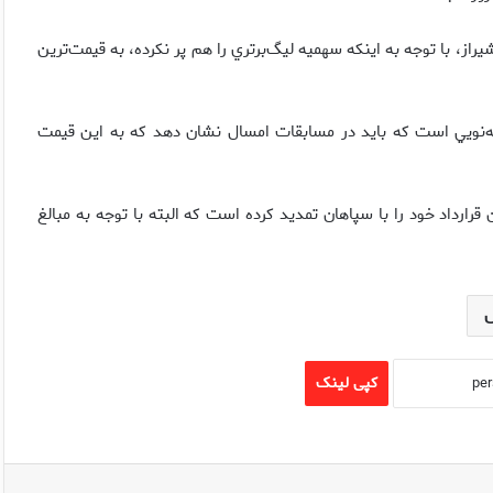
سابق برق شيراز، با توجه به اينكه سهميه ليگ‌برتري را هم پر نكرده، به قيمت‌ترين
علاقه امير قلعه‌نويي است كه بايد در مسابقات امسال نشان دهد كه به اين قيمت
‌شود هادي عقيلي با مبلغ ۵۰۰ ميليون تومان قرارداد خود را با سپاهان تمديد كرده است كه البته با توجه به مبالغ
کپی لینک