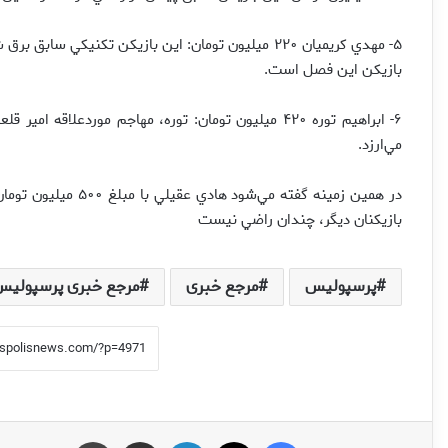
۵- مهدي كريميان ۲۲۰ ميليون تومان: اين بازيكن تكنيكي 
بازيكن اين فصل است.
۶- ابراهيم توره ۴۲۰ ميليون تومان: توره، مهاجم مورد
مي‌ارزد.
در همين زمينه گفته مي
بازيكنان ديگر، چندان راضي نيست
پرسپولیس
مرجع خبری
مرجع خبری پرسپولیس
فیس بوک
X
لینکدین
اشتراک گذاری از طریق ایمیل
چاپ