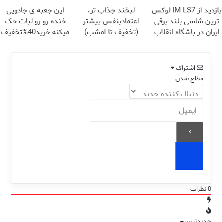
بازدید از IM LS7 لوکس
لبخند جذاب تر،
این جعبه ی جادویی
ترین شاسی بلند برقی
اعتمادبنفس بیشتر
خنده رو رو لبات حک
ایران در باشگاه انقلاب
(تخفیف تا امشب)
میکنه خرید40%تخفیف
اشتراک
مطلع شدن
0
نظرات
جدیدترین