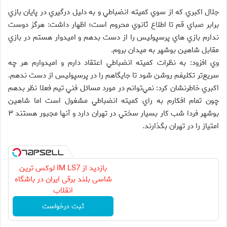
جلال اكبري كه از سوي كميته انضباطي و به دليل درگيري در پايان بازي
برابر صباي قم تا اطلاع ثانوي محروم است؛ اظهار داشت: هرگز دوست
ندارم بازي هاي پرسپوليس را از دست بدهم و اميدوار هستم در بازي
مقابل شاهين بوشهر به ميدان بروم.
وي افزود: به نظرات كميته انضباطي اعتقاد دارم و اميدوارم هر چه
سريع‌تر تكليفم روشن شود تا جايگاهم را در پرسپوليس از دست ندهم.
اكبري خاطرنشان كرد: نمي‌توانم در مورد مسائل فني تيم فعلا نظر بدهم
چون تمام افكارم به راي كميته انضباطي مشغول است اما شاهين
بوشهر فردا شب كار بسيار سختي در تهران دارد و آنها مجبور هستند ۳
امتياز را در تهران بگذارند.
بازدید از IM LS7 لوکس ترین
شاسی بلند برقی ایران در باشگاه
انقلاب
ثبت درخواست