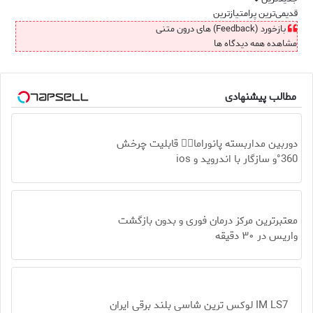
قدیمی‌ترین
پرامتیازترین
بازخورد (Feedback) های درون متنی
مشاهده همه دیدگاه ها
مطالب پیشنهادی
دوربین مداربسته پانوراما👈🏻 قابلیت چرخش
360°و سازگار با اندروید و ios
معتبرترین مرکز درمان فوری و بدون بازگشت
واریس در ۳۰ دقیقه
IM LS7 لوکس ترین شاسی بلند برقی ایران