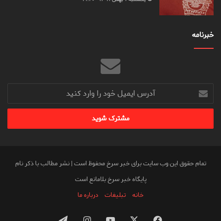
خبرنامه
آدرس
ایمیل
خود
را
وارد
کنید
تمام حقوق این وب سایت برای خبر سرخ محفوظ است | نشر مطالب با ذکر نام
پایگاه خبر سرخ بلامانع است
خانه
تبلیغات
درباره ما
فیس
X
یوتیوب
اینستاگرام
تلگرام