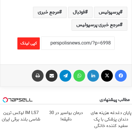
پرسپولیس
فوتبال
مرجع خبری
مرجع خبری پرسپولیس
کپی لینک
فیس بوک
X
لینکدین
واتس آپ
تلگرام
اشتراک گذاری از طریق ایمیل
چاپ
مطالب پیشنهادی
پایان دغدغه هزینه های
درمان بواسیر در 30
IM LS7 لوکس ترین
دندان پزشکی با پک
دقیقه!
شاسی بلند برقی ایران
سفید کننده خانگی