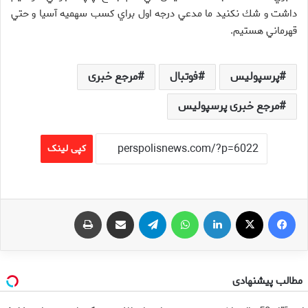
داشت و شك نكنيد ما مدعي درجه اول براي كسب سهميه آسيا و حتي
قهرماني هستيم.
پرسپولیس
فوتبال
مرجع خبری
مرجع خبری پرسپولیس
کپی لینک
فیس بوک
X
لینکدین
واتس آپ
تلگرام
اشتراک گذاری از طریق ایمیل
چاپ
مطالب پیشنهادی