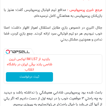
مرجع خبری پرسپولیس :
مدافع تيم فوتبال پرسپوليس گفت: هنوز با
بازيكنان پرسپوليس به هماهنگي كامل نرسيده‌ام.
جلال اكبري در خصوص بازي مقابل استقلال اهواز اظهار داشت: اصلا
خوب نبوديم. هر دو تيم فوتبالي سرد ارائه كردند. جمع بازي كردن، فضا
ندادن و همچنين مشكل بدني
بازدید از IM LS7 لوکس ترین
شاسی بلند برقی ایران در باشگاه
انقلاب
ثبت درخواست
باعث شده بود پرسپوليس شادابي هميشگي را نداشته باشد و ديديد
به چه راحتي ۳ موقعيت خوب را در نيمه اول از دست داديم كه اگر يكي
از آنها گل مي‌شد با خيال راحت‌تر مي‌توانستيم به پيروزي برسيم.