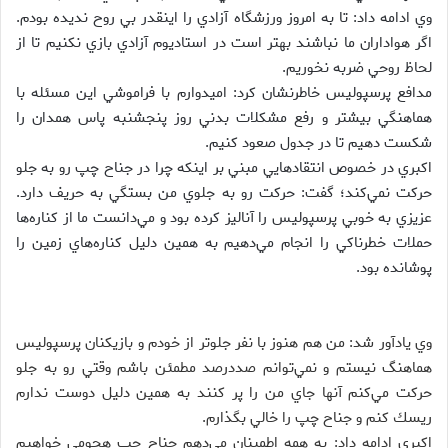
وي ادامه داد: تا به امروز ورزشگاه آزادي را اينقدر بي روح نديده بودم.
اگر هواداران ما نباشند بهتر است در استاديوم آزادي بازي نكنيم تا از
لحاظ روحي ضربه نخوريم.
مدافع پرسپوليس خاطرنشان كرد: اميدوارم با فراموشي اين مسئله با
هماهنگي بيشتر و رفع مشكلات بدني روز پنجشنبه پاس همدان را
شكست دهيم تا در جدول صعود كنيم.
اكبري در خصوص انتقادهايي مبني بر اينكه چرا در جناح چپ رو به جلو
حركت نمي‌كند؛ گفت: حركت رو به جلوي من بستگي به حريف دارد.
عزيزي به خوبي پرسپوليس را آناليز كرده بود و مي‌دانست ما از كناره‌ها
حملات خطرناكي را انجام مي‌دهيم به همين دليل كناره‌هاي زمين را
پوشانده بود.
وي يادآور شد: من هم هنوز با نفر جلوتر از خودم و بازيكنان پرسپوليس
هماهنگ نيستم و نمي‌توانم صددرصد مطمئن باشم وقتي رو به جلو
حركت مي‌كنم آنها جاي من را پر كنند به همين دليل دوست ندارم
ريسك كنم و جناح چپ را خالي بگذارم.
اكبري ادامه داد: به همه اطمينان مي‌دهم جناح چپ هجومي خواهيم