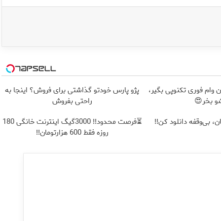
؟ 150 میلیون وام فوری تکنوپی بگیر،
پژو پارس خودتو گذاشتی برای فروش؟ اینجا به
و بخر😍
راحتی بفروش
⏳فرصت محدود!! 3000گیگ اینترنت خانگی 180
روزه فقط 600 هزارتومان!!