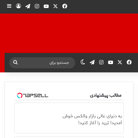
X
فیس بوک
یوتیوب
اینستاگرام
تلگرام
ورود
ساید
X
فیس بوک
یوتیوب
اینستاگرام
تلگرام
تغییر پوسته
جستجو
برای
مطالب پیشنهادی
به دنیای عالی بازار والکس خوش
آمدید! ترید را آغاز کنید!