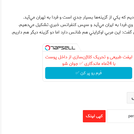
م كه يكي از گزينه‌ها بسيار جدي است و فردا به تهران مي‌آيد.
 وي فردا به ايران مي‌آيد و سپس كنفرانس خبري تشكيل مي‌دهيم.
ت: اين مربي اوكرايني هم شانس دارد اما دو گزينه ديگر هم داريم.
لیفت طبیعی و تحریک کلاژن‌سازی از داخل پوست
با 24ماه ماندگاری ✅ جوان شو
فرم رو پر کن ✅
کپی لینک