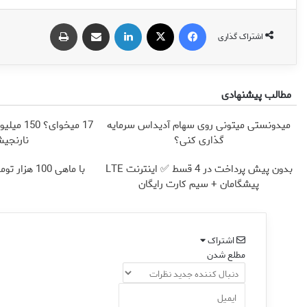
فیس بوک
X
لینکدین
اشتراک گذاری از طریق ایمیل
چاپ
اشتراک گذاری
مطالب پیشنهادی
میدونستی میتونی روی سهام آدیداس سرمایه
17 میخوای
گذاری کنی؟
نارنجیش
بدون پیش پرداخت در 4 قسط ✅ اینترنت LTE
با ماهی 100 هزار تومان، بی‌وقفه دانلود کن!!
پیشگامان + سیم کارت رایگان
اشتراک
مطلع شدن