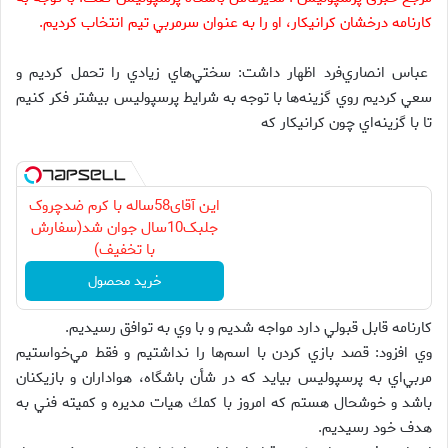
كارنامه درخشان كرانيكار، او را به عنوان سرمربي تيم انتخاب كرديم.
عباس انصاري‌فرد اظهار داشت: سختي‌هاي زيادي را تحمل كرديم و
سعي كرديم روي گزينه‌ها با توجه به شرايط پرسپوليس بيشتر فكر كنيم
تا با گزينه‌اي چون كرانيكار كه
این آقای58ساله با کرم ضدچروک
جلبک10سال جوان شد(سفارش
با تخفیف)
خرید محصول
كارنامه قابل قبولي دارد مواجه شديم و با وي به توافق رسيديم.
وي افزود: قصد بازي كردن با اسم‌ها را نداشتيم و فقط مي‌خواستيم
مربي‌اي به پرسپوليس بيايد كه در شأن باشگاه، هواداران و بازيكنان
باشد و خوشحال هستم كه امروز با كمك هيات مديره و كميته فني به
هدف خود رسيديم.