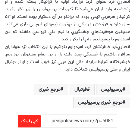
انصاري فرد عنوان كرد: قرارداد اوليه با كرانيكار بسته شده و او
پنجشنبه وارد ايران مي‌شود تا تمرينات پرسپوليس را زير نظر بگيرد.
كرانيكار سرمربي تيمي بوده كه برانكو در آن دستيار بوده است. او ۵۳
سال دارد و فرزندش در يكي از بهترين تيم‌هاي اروپايي بازي مي‌كند.
همچنين موفقيت‌هاي چشمگيري با تيم ملي كرواسي داشته كه من
اميدوارم با پرسپوليس آنها را تكرار كند.
انصاري‌فرد خاطرنشان كرد:‌ اميدوارم بتوانيم با اين انتخاب نزد هواداران
سرافراز باشيم تا خستگي چند وقت را از تن تمام مسئولان برداريم.
خوشبختانه شرايط قرارداد مالي اين مربي نيز خوب است و او از فوتبال
ايران و حتي پرسپوليس شناخت دارد.
پرسپولیس
فوتبال
مرجع خبری
مرجع خبری پرسپولیس
کپی لینک