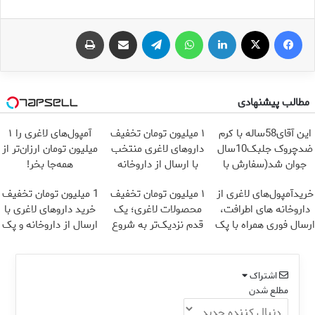
فیس بوک
X
لینکدین
واتس آپ
تلگرام
اشتراک گذاری از طریق ایمیل
چاپ
مطالب پیشنهادی
این آقای58ساله با کرم
۱ میلیون تومان تخفیف
آمپول‌های لاغری را ۱
ضدچروک جلبک10سال
داروهای لاغری منتخب
میلیون تومان ارزان‌تر از
جوان شد(سفارش با
با ارسال از داروخانه
همه‌جا بخر!
تخفیف)
نزدیکت
خریدآمپول‌های لاغری از
۱ میلیون تومان تخفیف
1 میلیون تومان تخفیف
داروخانه های اطرافت،
محصولات لاغری؛ یک
خرید داروهای لاغری با
ارسال فوری همراه با پک
قدم نزدیک‌تر به شروع
ارسال از داروخانه و پک
یخ!
کاهش وزن
یخ!
اشتراک
مطلع شدن