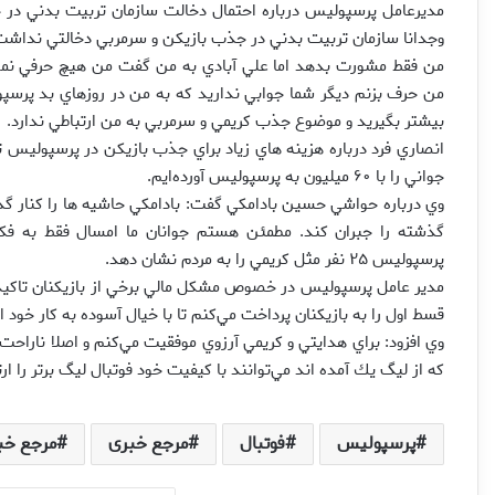
مديرعامل پرسپوليس درباره احتمال دخالت سازمان تربيت بدني د
وجدانا سازمان تربيت بدني در جذب بازيكن و سرمربي دخالتي نداشت. ر
من فقط مشورت بدهد اما علي آبادي به من گفت من هيچ حرفي نمي‌ز
من حرف بزنم ديگر شما جوابي نداريد كه به من در روزهاي بد پرسپو
بيشتر بگيريد و موضوع جذب كريمي و سرمربي به من ارتباطي ندارد.
انصاري فرد درباره هزينه هاي زياد براي جذب بازيكن در پرسپوليس تص
جواني را با ۶۰ ميليون به پرسپوليس آورده‌ايم.
وي درباره حواشي حسين بادامكي گفت: بادامكي حاشيه ها را كنار گذاش
گذشته را جبران كند. مطمئن هستم جوانان ما امسال فقط به فكر 
پرسپوليس ۲۵ نفر مثل كريمي را به مردم نشان دهد.
مدير عامل پرسپوليس در خصوص مشكل مالي برخي از بازيكنان تاكيد كرد
قسط اول را به بازيكنان پرداخت مي‌كنم تا با خيال آسوده به كار خود ا
وي افزود: براي هدايتي و كريمي آرزوي موفقيت مي‌كنم و اصلا ناراح
كه از ليگ يك آمده اند مي‌توانند با كيفيت خود فوتبال ليگ برتر را ارت
پرسپولیس
فوتبال
مرجع خبری
مرجع خب