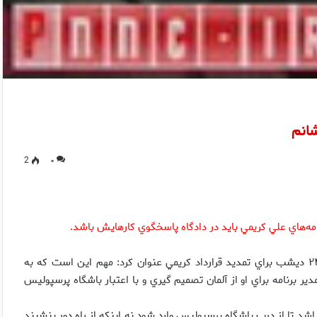
شانم
2
۰
ه‌هاي علي كريمي بايد در دادگاه پاسخگوي كارهايش باشد.
عباس انصاري فرد با اشاره به مهلت باشگاه پرسپوليس تا ساعت ۲۴ ديشب براي تمديد قرارداد كريمي عنوان كرد: مهم اين است كه به
 برنامه براي او از آلمان تصميم گيري و با اعتبار باشگاه پرسپوليس
باشد تا از درب باشگاه پرسپوليس وارد شود نه اينكه از راه دور بنشيند