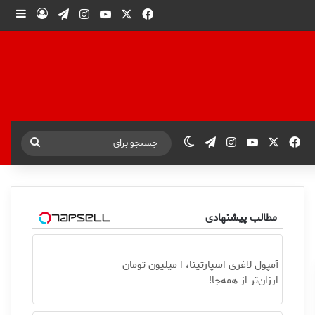
X
فیس بوک
یوتیوب
اینستاگرام
تلگرام
ورود
ساید
X
فیس بوک
یوتیوب
اینستاگرام
تلگرام
تغییر پوسته
جستجو
برای
مطالب پیشنهادی
آمپول لاغری اسپارتینا، ا میلیون تومان
ارزان‌تر از همه‌جا!