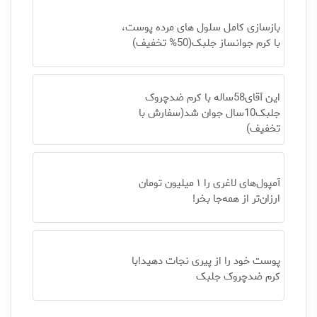
بازسازی کامل سلول های مرده پوست،
با کرم جوانساز جلبک(50% تخفیف)
این آقای58ساله با کرم ضدچروک
جلبک10سال جوان شد(سفارش با
تخفیف)
آمپول‌های لاغری را ۱ میلیون تومان
ارزان‌تر از همه‌جا بخر!
پوست خود را از پیری نجات دهید!با
کرم ضدچروک جلبک