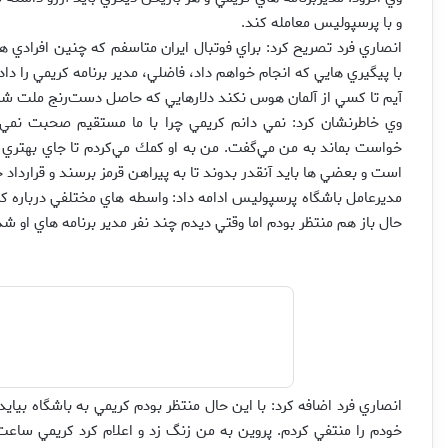
و با پرسپوليس معامله كند.
انصاري فرد تصريح كرد: براي فوتبال ايران متاسفم كه چنين افرادي 
با پيگيري هايي كه انجام خواهم داد، فاضلي، مدير برنامه كريمي را دا
آيم تا كسي از آلمان هوس نكند دلارهايي كه حاصل دست‌رنج ملت شر
وي خاطرنشان كرد: نمي دانم كريمي چرا با ما مستقيم صحبت نمي ك
خواست بماند به من مي‌گفت. من به او كمك مي‌كردم تا جاي بهتري برو
است و بعضي ها بايد آنقدر بدوند تا به پيراهن قرمز برسند و قرارداد 
مديرعامل باشگاه پرسپوليس ادامه داد: واسطه هاي مختلفي درباره كري
حال باز هم منتظر بودم اما وقتي ديدم چند نفر مدير برنامه هاي او 