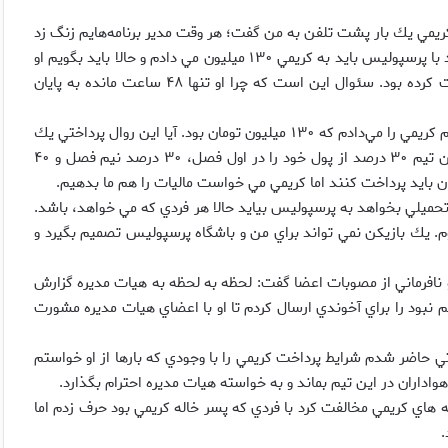
ريمي يك بار پشت تلفن به من گفت؛ هر وقت مدير برنامه‌هايم زنگ زد
قراردادم را امضا مي‌كنم. روز گذشته اعلام كردم پس از امضاي قرارداد با پرسپوليس بايد به كريمي ۱۳۰ ميليون مي دادم و حالا بايد بگويم او
جدا از اين مسئله ۱۵۰ ميليون تومان پس از چند روز از ما درخواست كرده بود. سئوال اين است كه چرا او تنها ۴۸ ساعت مانده به پايان
وي يادآور شد: بعد از پرداخت اين پول ها در مهر ماه نيز بايد قسط دوم كريمي را مي‌دادم كه ۱۳۰ ميليون تومان بود. آيا اين روال پرداختي يك
باشگاه به بازيكن است؟ طبق مصوبه و روال هر باشگاه، بازيكنان اين تيم ۳۰ درصد از پول خود را در اول فصل، ۳۰ درصد نيم فصل و ۴۰
 بايد پرداخت كنند اما كريمي مي خواست ماليات را هم ما بدهيم.
تحميلي بخواهد به پرسپوليس بيايد حالا هر فردي كه مي خواهد، باشد.
م. يك بازيكن نمي تواند براي من و باشگاه پرسپوليس تصميم بگيرد و
افرماني از مصوبات اعضا گفت: لحظه به لحظه به هيات مديره گزارش
 نبود را براي آخوندي ارسال كردم تا او با اعضاي هيات مديره مشورت
حاضر شدم شرايط پرداخت كريمي را با وجودي كه بارها از او خواستم
اداران در اين تيم بماند و به خواسته هيات مديره احترام بگذارد.
مه هاي كريمي مخالفت كرد با فردي كه پسر خاله كريمي بود حرف زدم اما
.