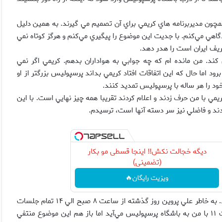
همچون مديربرنامه هاي كريمي براي آن تصميم مي گيرند. به همين دليل
دگاهي مي‌كنم. با جديت اين موضوع را پيگيري مي‌كنم و هرگز كوتاه نمي
يف ايران است را هدر دهد.
ند. من مانده ام كه چه جوابي به هواداران بدهم. كريمي اگر نمي
د اما حال كه اين اتفاقات افتاد كريمي بداند پرسپوليس بزرگتر از او
خود را هر ساله با پرسپوليس تمديد كنند.
مي با من حرف زدند و اعلام كردند تقريبا همه چيز نهايي است. با اين
شدند و فاضلي نيز سر دسته آنها است، ترسيدم.
دیگه خجالت نکش‼️ اینجا قسطی مو بکار
(تضمینی)
ویزیت رایگان🔥
انصاري فرد اضافه كرد: با اين حال منتظر بودم كريمي به باشگاه بيايد. به خاطر علي پروين روز گذشته از ساعت ۸ صبح الي ۱۴ تمام جلسات
خودم را منتفي كردم. پروين به من زنگ زد و اعلام كرد كريمي ساعت ۱۱ با من به باشگاه پرسپوليس مي‌آيد اما باز هم اين موضوع منتفي