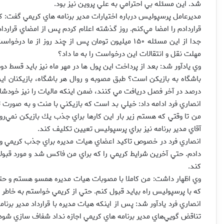
شد. اين مسئله بي احترامي به علي پروين نيز بود.
مديرعامل پرسپوليس درباره اختيارات مدير برنامه هاي كريمي گفت: ك
مهلت نقل و انتقالات اين درخواست را به ما داد؟
درصد در آخر فصل دريافت مي كنند، ضمن اينكه ماليات را نيز خودشان
انصاري فرد ادامه داد: خيلي بد است كه بازيكني با منت و به صورت 
من تا وقتي كه هستم زير بار اين كارها براي جذب يك بازيكن نمي‌رو
آقاي مدير برنامه نيز براي پرسپوليس تعيين تكليف كند.
انصاري فرد در خصوص تاكيد اعضاي هيات مديره براي جذب كريمي و ن
دادم. حتي آخرين شرايط كريمي را كه براي من فاكس شد و مورد قبولم
كند.
وي اظهار داشت: من كاملا با مصوبات هيات مديره همسو هستم و حتي 
كه با پرسپوليس راه بيايد قبول كنم. حتي از كريمي خواستم به خاطر هو
انصاري فرد يادآور شد: پس از اينكه هيات مديره با قرارداد مدير برنا
تناقض گويي‌هاي مدير برنامه هاي كريمي اجازه نداد شفاف سازي شود