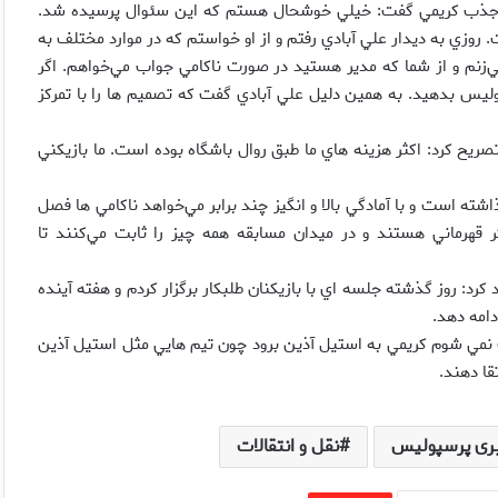
ر جذب كريمي گفت: خيلي خوشحال هستم كه اين سئوال پرسيده شد.
وزي به ديدار علي آبادي رفتم و از او خواستم كه در موارد مختلف به
نم و از شما كه مدير هستيد در صورت ناكامي جواب مي‌خواهم. اگر
ليس بدهيد. به همين دليل علي آبادي گفت كه تصميم ها را با تمركز
ريح كرد: اكثر هزينه هاي ما طبق روال باشگاه بوده است. ما بازيكني
ته است و با آمادگي بالا و انگيز چند برابر مي‌خواهد ناكامي ها فصل
قهرماني هستند و در ميدان مسابقه همه چيز را ثابت مي‌كنند تا
: روز گذشته جلسه اي با بازيكنان طلبكار برگزار كردم و هفته آينده
دامه دهد.
ت نمي شوم كريمي به استيل آذين برود چون تيم هايي مثل استيل آذين
قا دهند.
ری پرسپولیس
نقل و انتقالات