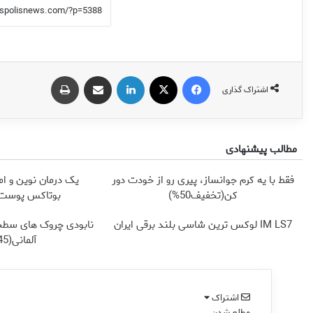
فیس بوک
X
لینکدین
اشتراک گذاری از طریق ایمیل
چاپ
اشتراک گذاری
مطالب پیشنهادی
فقط با یه کرم جوانساز، پیری رو از خودت دور
یک درمان نوین و ام
کن(تخفیف50%)
بوتاکس پوست ر
IM LS7 لوکس ترین شاسی بلند برقی ایران
نابودی چروک های سطح
آلمانی(45%تخفیف)
اشتراک
مطلع شدن