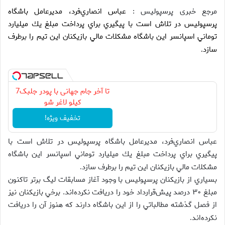
مرجع خبری پرسپولیس :
عباس انصاري‌فرد، مديرعامل باشگاه
پرسپوليس در تلاش است با پيگيري براي پرداخت مبلغ يك ميليارد
توماني اسپانسر اين باشگاه مشكلات مالي بازيكنان اين تيم را برطرف
سازد
.
تا آخر جام جهانی با پودر جلبک7
کیلو لاغر شو
تخفیف ویژه!
عباس انصاري‌فرد، مديرعامل باشگاه پرسپوليس در تلاش است با
پيگيري براي پرداخت مبلغ يك ميليارد توماني اسپانسر اين باشگاه
مشكلات مالي بازيكنان اين تيم را برطرف سازد
.
بسياري از بازيكنان پرسپوليس با وجود آغاز مسابقات ليگ برتر تاكنون
مبلغ ۳۰ درصد پيش‌قرارداد خود را دريافت نكرده‌اند. برخي بازيكنان نيز
از فصل گذشته مطالباتي را از اين باشگاه دارند كه هنوز آن را دريافت
نكرده‌اند
.