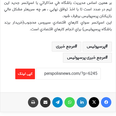
بر همين اساس مديريت باشگاه طي مذاكراتي با اسپانسر جديد اين
تيم در صدد است تا با اخذ توافق نهايي ، هر چه سريعتر مشكل مالي
بازيكنان پرسپوليس برطرف شود
.
اين اسپانسر سواي كارهاي اقتصادي سيروس محجوب(خريدار برند
باشگاه پرسپوليس) براي انجام كارهاي اقتصادي است
.
پرسپولیس
مرجع خبری
مرجع خبری پرسپولیس
کپی لینک
فیس بوک
X
لینکدین
واتس آپ
تلگرام
اشتراک گذاری از طریق ایمیل
چاپ