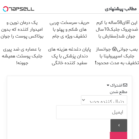
مطالب پیشنهادی
این آقای58ساله با کرم
حریف سرسخت چربی
یک درمان نوین و
ضدچروک جلبک10سال
های شکم و پهلو با
امیدوار کننده که بدون
جوان شد(سفارش با
تخفیف ویژه ی جام
بوتاکس پوست را جوان
تخفیف)
جهانی
می کند
بمب جوانی😱 جوانساز
پایان دغدغه هزینه های
با عصاره ی ضد پیری
جلبک اسپیرولینا با
دندان پزشکی با پک
جلبک پوستت همیشه
تخفیف به مدت محدود❗
سفید کننده خانگی
جوونه!
اشتراک
مطلع شدن