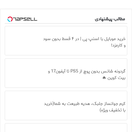
مطالب پیشنهادی
خرید موبایل با اسنپ پی | در ۴ قسط بدون سود
و کارمزد!
گردونه شانس بدون پوچ از PS5 تا آیفون17 و
بیت کوین 🔥
کرم جوانساز جلبک، هدیه طبیعت به شما(خرید
با تخفیف ویژه)