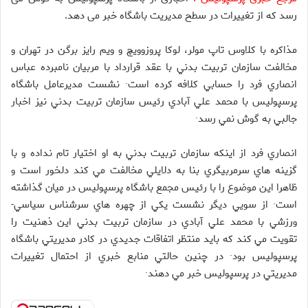
رسد که از تغییرات در سطح مدیریت باشگاه خبر می دهد.
مذاكره با كلاوس تاپ مولر، لوكا پروزوويچ و ويم رايز برگن در تهران و
مخالفت سازمان تربيت بدني با عقد قرارداد با مربيان نامبرده عباس
انصاري فرد را حسابي كلافه كرده است· نشست مديرعامل باشگاه
پرسپوليس با محمد علي آبادي رئيس سازمان تربيت بدني نيز اخبار
جالبي به گوش نمي رسد·
انصاري فرد از اينكه سازمان تربيت بدني به او اختيار تام نداده و با
گزينه هاي سرمربيگري بنا به دلايلي مخالفت مي كند دلخور است و
ظاهرا اين موضوع را با رئيس مجمع باشگاه پرسپوليس در ميان گذاشته
است· از سويي ديگر نشست يكي از چهره هاي سرشناس سياسي-
ورزشي با محمد علي آبادي در سازمان تربيت بدني اين ذهنيت را
تقويت مي كند كه بايد منتظر اتفاقات جديدي در كادر مديريتي باشگاه
پرسپوليس بود· در چنين حالتي منابع خبري از احتمال تغييرات
مديريتي در پرسپوليس خبر مي دهند·