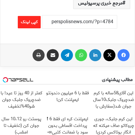
مرجع خبری پرسپولیس
کپی لینک
فیس بوک
X
لینکدین
واتس آپ
تلگرام
اشتراک گذاری از طریق ایمیل
چاپ
مطالب پیشنهادی
این آقای58ساله با کرم
فقط با 6 میلیون دندونتو
کمتر از 40 روز تا عید! با
ضدچروک جلبک10سال
ایمپلنت کن!
ضدچروک جلبک جوان
جوان شد(سفارش با
شو40%تخفیف
تخفیف)
این کرم جلبک، جوری
ایمپلنت کره ای فقط 6 ❗
پوستت رو 10،12 سال
چروکاتو صاف میکنه که
پرداخت اقساطی بدون
جوان کن (تخفیف تا
انگار بوتاکس کردی!
سود با ضمانت کتبی📣
امشب)