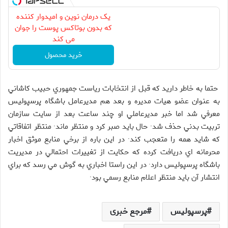
یک درمان نوین و امیدوار کننده
که بدون بوتاکس پوست را جوان
می کند
خرید محصول
حتما به خاطر داريد كه قبل از انتخابات رياست جمهوري حبيب كاشاني
به عنوان عضو هيات مديره و بعد هم مديرعامل باشگاه پرسپوليس
معرفي شد اما خبر مديرعاملي او چند ساعت بعد از سايت سازمان
تربيت بدني حذف شد· حال بايد صبر كرد و منتظر ماند· منتظر اتفاقاتي
كه شايد همه را متعجب كند· در اين باره از برخي منابع موثق اخبار
محرمانه اي دريافت كرده كه حكايت از تغييرات احتمالي در مديريت
باشگاه پرسپوليس دارد· در اين راستا اخباري به گوش مي رسد كه براي
انتشار آن بايد منتظر اعلام منابع رسمي بود·
پرسپولیس
مرجع خبری