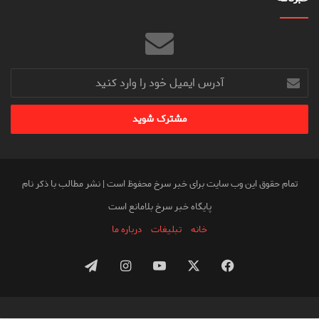
آدرس
ایمیل
خود
را
وارد
کنید
تمام حقوق این وب سایت برای خبر سرخ محفوظ است | نشر مطالب با ذکر نام
پایگاه خبر سرخ بلامانع است
خانه
تبلیغات
درباره ما
فیس
X
یوتیوب
اینستاگرام
تلگرام
بوک