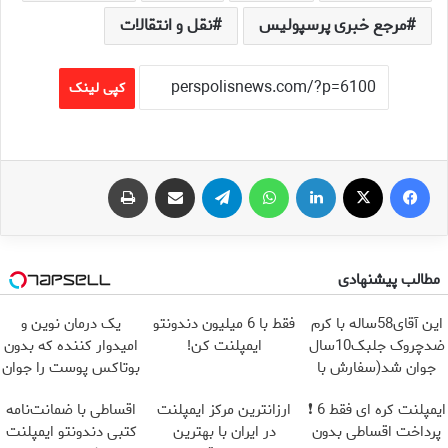
مرجع خبری پرسپولیس
نقل و انتقالات
کپی لینک
فیس بوک
X
لینکدین
واتس آپ
تلگرام
اشتراک گذاری از طریق ایمیل
چاپ
مطالب پیشنهادی
این آقای58ساله با کرم
فقط با 6 میلیون دندونتو
یک درمان نوین و
ضدچروک جلبک10سال
ایمپلنت کن!
امیدوار کننده که بدون
جوان شد(سفارش با
بوتاکس پوست را جوان
تخفیف)
می کند
ایمپلنت کره ای فقط 6 ❗
ارزانترین مرکز ایمپلنت
اقساطی با ضمانت‌نامه
پرداخت اقساطی بدون
در ایران با بهترین
کتبی دندونتو ایمپلنت