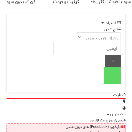
سود با ضمانت کتبی📣
کیفیت و قیمت
کن ✅ بدون سود
اشتراک
مطلع شدن
0
نظرات
جدیدترین
قدیمی‌ترین
پرامتیازترین
بازخورد (Feedback) های درون متنی