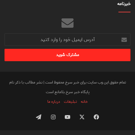
خبرنامه
آدرس
ایمیل
خود
را
وارد
کنید
تمام حقوق این وب سایت برای خبر سرخ محفوظ است | نشر مطالب با ذکر نام
پایگاه خبر سرخ بلامانع است
خانه
تبلیغات
درباره ما
فیس
X
یوتیوب
اینستاگرام
تلگرام
بوک