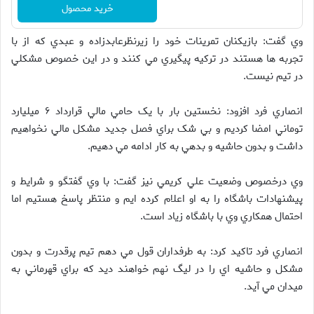
خرید محصول
وي گفت: بازيکنان تمرينات خود را زيرنظرعابدزاده و عبدي که از با
تجربه ها هستند در ترکيه پيگيري مي کنند و در اين خصوص مشکلي
در تيم نيست.
انصاري فرد افزود: نخستين بار با يک حامي مالي قرارداد ۶ ميليارد
توماني امضا کرديم و بي شک براي فصل جديد مشکل مالي نخواهيم
داشت و بدون حاشيه و بدهي به کار ادامه مي دهيم.
وي درخصوص وضعيت علي کريمي نيز گفت: با وي گفتگو و شرايط و
پيشنهادات باشگاه را به او اعلام کرده ايم و منتظر پاسخ هستيم اما
احتمال همکاري وي با باشگاه زياد است.
انصاري فرد تاکيد کرد: به طرفداران قول مي دهم تيم پرقدرت و بدون
مشکل و حاشيه اي را در ليگ نهم خواهند ديد که براي قهرماني به
ميدان مي آيد.