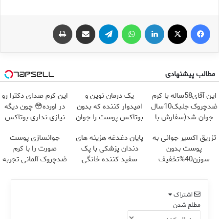
فیس بوک
X
لینکدین
واتس آپ
تلگرام
اشتراک گذاری از طریق ایمیل
چاپ
مطالب پیشنهادی
این آقای58ساله با کرم
یک درمان نوین و
این کرم صدای دکترا رو
ضدچروک جلبک10سال
امیدوار کننده که بدون
در اورده😳 چون دیگه
جوان شد(سفارش با
بوتاکس پوست را جوان
نیازی نداری بوتاکس
تخفیف)
می کند
کنی!!!
تزریق اکسیر جوانی به
پایان دغدغه هزینه های
جوانسازی پوست
پوست بدون
دندان پزشکی با پک
صورت را با کرم
سوزن40%تخفیف
سفید کننده خانگی
ضدچروک آلمانی تجربه
کنید!
اشتراک
مطلع شدن