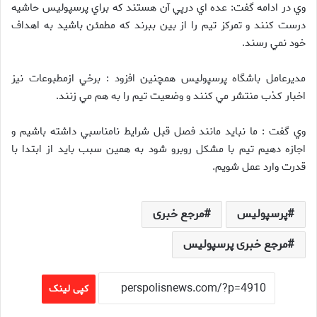
وي در ادامه گفت: عده اي درپي آن هستند که براي پرسپولیس حاشيه
درست کنند و تمرکز تيم را از بين ببرند که مطمئن باشيد به اهداف
خود نمي رسند.
مديرعامل باشگاه پرسپولیس همچنين افزود : برخي ازمطبوعات نيز
اخبار کذب منتشر مي کنند و وضعيت تيم را به هم مي زنند.
وي گفت : ما نبايد مانند فصل قبل شرايط نامناسبي داشته باشيم و
اجازه دهيم تيم با مشکل روبرو شود به همين سبب بايد از ابتدا با
قدرت وارد عمل شويم.
پرسپولیس
مرجع خبری
مرجع خبری پرسپولیس
کپی لینک