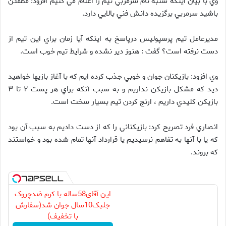
وي با بيان اينکه شنبه نام سرمربي تيم را اعلام مي کنيم افزود: مطمئن
باشيد سرمربي برگزيده دانش فني بالايي دارد.
مديرعامل تيم پرسپولیس درپاسخ به اينکه آيا زمان براي این تیم از
دست نرفته است؟ گفت : هنوز دير نشده و شرايط تيم خوب است.
وي افزود: بازيکنان جوان و خوبي جذب کرده ايم که با آغاز بازيها خواهيد
ديد که مشکل بازيکن نداريم و به سبب آنکه براي هر پست ۲ تا ۳
بازيکن کليدي داريم ، ارنج کردن تيم بسيار سخت است.
انصاري فرد تصريح کرد: بازيکناني را که از دست داديم به سبب آن بود
که يا با آنها به تفاهم نرسيديم يا قرارداد آنها تمام شده بود و خواستند
که بروند.
این آقای58ساله با کرم ضدچروک
جلبک10سال جوان شد(سفارش
با تخفیف)