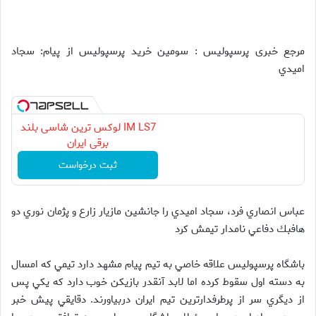
مرجع خبری پرسپولیس : سومين خريد پرسپوليس از پيام: سجاد
اميدي
IM LS7 لوکس ترین شاسی بلند
برقی ایران
ثبت درخواست
عباس انصاري فرد، سجاد اميدي را جانشين مازيار زارع و پژمان نوري دو
هافبك دفاعي نامدار تيمش كرد
باشگاه پرسپوليس علاقه خاصي به تيم پيام مشهد دارد تيمي كه امسال
به دسته اول سقوط كرده اما لابد آنقدر بازيكن خوب دارد كه يكي پس
از ديگري سر از پرطرفدارترين تيم ايران دربياورند. دقايقي پيش خبر