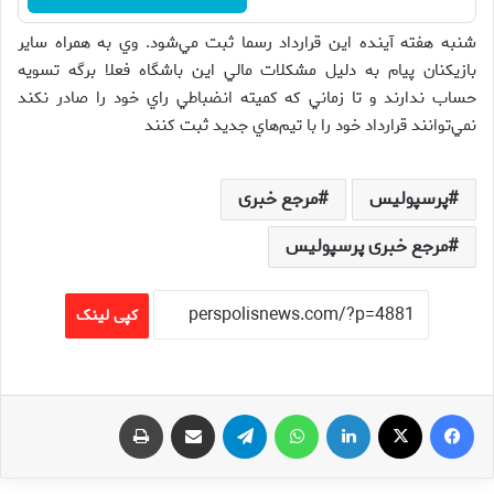
شنبه هفته آينده اين قرارداد رسما ثبت مي‌شود. وي به همراه ساير
بازيكنان پيام به دليل مشكلات مالي اين باشگاه فعلا برگه تسويه
حساب ندارند و تا زماني كه كميته انضباطي راي خود را صادر نكند
نمي‌توانند قرارداد خود را با تيم‌هاي جديد ثبت كنند
پرسپولیس
مرجع خبری
مرجع خبری پرسپولیس
کپی لینک
فیس بوک
X
لینکدین
واتس آپ
تلگرام
اشتراک گذاری از طریق ایمیل
چاپ