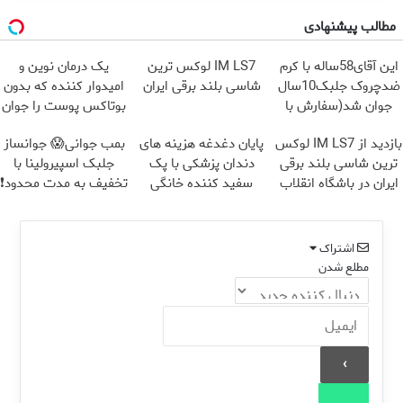
مطالب پیشنهادی
این آقای58ساله با کرم
IM LS7 لوکس ترین
یک درمان نوین و
ضدچروک جلبک10سال
شاسی بلند برقی ایران
امیدوار کننده که بدون
جوان شد(سفارش با
بوتاکس پوست را جوان
تخفیف)
می کند
بازدید از IM LS7 لوکس
پایان دغدغه هزینه های
بمب جوانی😱 جوانساز
ترین شاسی بلند برقی
دندان پزشکی با پک
جلبک اسپیرولینا با
ایران در باشگاه انقلاب
سفید کننده خانگی
تخفیف به مدت محدود❗
اشتراک
مطلع شدن