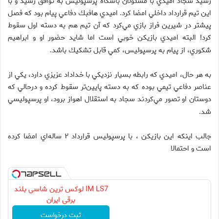
رسيد سجاد اميدي با مسئولان باشگاه پرسپوليس به توافق رسيد و با
اين تيم قرارداد داخلي امضا كرد. اميدي هافبك دفاعي پيام بود كه فصل
پيشتر در شيرين فراز بازي مي‌كرد كه آن تيم هم به دسته اول سقوط
كرد! البته اميدي بازيكن خوبي است اما شايد حضور او و ابراهيم
شكوري، از پيام به پرسپوليس، كمي قابل تشكيك باشد
.
به هر حال،‌ اميدي كه رابطه بسيار نزديكي با خداداد عزيزي دارد،‌ يكي از
عناصر دفاعي تيمي بوده كه به دسته پايين‌تر سقوط كرده و درحالي كه
دوستان او تصور مي‌كردند سجاد به استقلال اهواز برود، او پرسپوليسي
شد
.
جالب اينكه اين بازيكن ، با پرسپوليس قرارداد ۲ ساله‌اي امضا كرده
است و احتمالا
IM LS7 لوکس ترین شاسی بلند
برقی ایران
ثبت درخواست