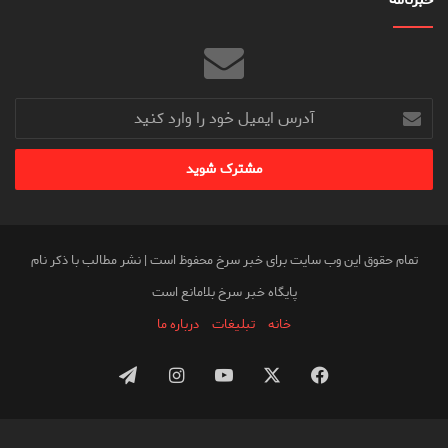
آدرس
ایمیل
خود
را
وارد
کنید
تمام حقوق این وب سایت برای خبر سرخ محفوظ است | نشر مطالب با ذکر نام
پایگاه خبر سرخ بلامانع است
خانه
تبلیغات
درباره ما
فیس
X
یوتیوب
اینستاگرام
تلگرام
بوک