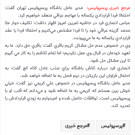
مرجع خبری پرسپولیس:
مدير عامل باشگاه پرسپوليس تهران گفت:
احتمالا فردا قراردادي يكساله با مهاجم عراقي منعقد خواهيم كرد.
عباس انصاري فرد در حاشيه تمرين امروز اظهار داشت: تكليف حوار ملا
محمد گزينه عراقي خود را تا فردا مشخص مي‌كنيم و احتمالا فردا با عقد
قراردادي يكساله به ما مي‌پيوندد.
وي در خصوص عدم حل مشكل كريم باقري گفت: باقري حق دارد. ما به
تعهد خودمان در قبال وي عمل نكرديم؛ اما تمام تلاشم را به كار مي گيرم
تا اين مشكل حل شود.
انصاري فرد درباره تلاش باشگاه براي جذب عادل كلاه كج گفت: به
احتمال فراوان اين بازيكن در نيم فصل به ما اضافه خواهد شد.
مدير عامل باشگاه پرسپوليس در خصوص علي كريمي نيز گفت: خيلي
خوش بين هستم كه كريمي به ما اضافه شود و مي‌دانم كه قلب او با
پرسپوليس است. توافقات حاصل شده و اميدوارم به زودي قراردادش را
تمديد كند.
پرسپولیس
مرجع خبری