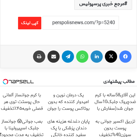
مرجع خبری پرسپولیس
کپی لینک
فیس بوک
X
لینکدین
واتس آپ
تلگرام
اشتراک گذاری از طریق ایمیل
چاپ
مطالب پیشنهادی
این آقای58ساله با کرم
یک درمان نوین و
با کرم جوانساز آلمانی
ضدچروک جلبک10سال
امیدوار کننده که بدون
حال پوستت توی هر
جوان شد(سفارش با
بوتاکس پوست را جوان
فصلی خوبه۴۵٪تخفیف
تخفیف)
می کند
تزریق اکسیر جوانی به
پایان دغدغه هزینه های
بمب جوانی😱 جوانساز
پوست بدون
دندان پزشکی با پک
جلبک اسپیرولینا با
سوزن40%تخفیف
سفید کننده خانگی
تخفیف به مدت محدود❗