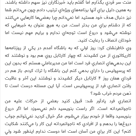
منت سر فردي بگذارم اما گفتم بايد خبرنگاران نيز سهم داشته باشند.
به همين دليل براي آنها برنامه‌هاي ويژه‌اي ترتيب دادم چون مي‌دانم شما
نيز دنبال هدف‌ خود هستيد اما نمي‌دانم چرا بعضي‌ها كارهايي مي‌كنند
كه از دشنام براي من بدتر است. من به هيچ عنوان به خبرهايي كه
نوشته مي‌شود و دروغ است توجه‌اي ندارم و برايم مهم نيست اما
خودتان انصاف را رعايت كنيد.
وي خاطرنشان كرد: روز اولي كه به باشگاه آمدم در يكي از روزنامه‌ها
كاريكاتوري از من كشيدند كه چهار كارتابل روي هم بود و نوشتند كه
اين بدهي‌هاي انصاري فرد است اما من مديرعاملي هستم كه بدون اين
كه پرسپوليس را داراي بدهي كنم اين باشگاه را ترك كردم. باز هم در
فرداي همان روز ۴ كارتابل ديگر كشيدند و نوشتند اين آخر و عاقبت
رفتن انصاري فرد از پرسپوليس است. آيا اين مسئله درست است تا
ذهن مردم خراب شود؟
انصاري فرد يادآور شد: قبول كنيد بعضي از حركات عليه من
ناجوانمردانه است. اگر راست بنويسيد دلم نمي‌سوزد اما اگر دروغ
بنويسيد واقعا از خودم بيزار مي‌شوم. مگر خيال كرديد نمي‌توانم جواب
دروغ‌ها را بدهم و از افرادي كه ناجوانمردانه اين كار را مي‌كنند شكايت
كنم؟ اين كار براي من آسان است اما دوست ندارم اينطور شود ولي