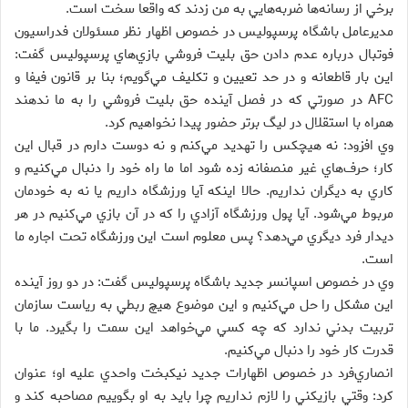
برخي از رسانه‌ها ضربه‌هايي به من زدند كه واقعا سخت است.
مديرعامل باشگاه پرسپوليس در خصوص اظهار نظر مسئولان فدراسيون
فوتبال درباره عدم دادن حق بليت فروشي بازي‌هاي پرسپوليس گفت:
اين بار قاطعانه و در حد تعيين و تكليف مي‌گويم؛ بنا بر قانون فيفا و
AFC در صورتي كه در فصل آينده حق بليت فروشي را به ما ندهند
همراه با استقلال در ليگ برتر حضور پيدا نخواهيم كرد.
وي افزود: نه هيچكس را تهديد مي‌كنم و نه دوست دارم در قبال اين
كار؛ حرف‌هاي غير منصفانه زده شود اما ما راه خود را دنبال مي‌كنيم و
كاري به ديگران نداريم. حالا اينكه آيا ورزشگاه داريم يا نه به خودمان
مربوط مي‌شود. آيا پول ورزشگاه آزادي را كه در آن بازي مي‌كنيم در هر
ديدار فرد ديگري مي‌دهد؟ پس معلوم است اين ورزشگاه تحت اجاره ما
است.
وي در خصوص اسپانسر جديد باشگاه پرسپوليس گفت: در دو روز آينده
اين مشكل را حل مي‌كنيم و اين موضوع هيچ ربطي به رياست سازمان
تربيت بدني ندارد كه چه كسي مي‌خواهد اين سمت را بگيرد. ما با
قدرت كار خود را دنبال مي‌كنيم.
انصاري‌فرد در خصوص اظهارات جديد نيكبخت واحدي عليه او؛ عنوان
كرد: وقتي بازيكني را لازم نداريم چرا بايد به او بگوييم مصاحبه كند و