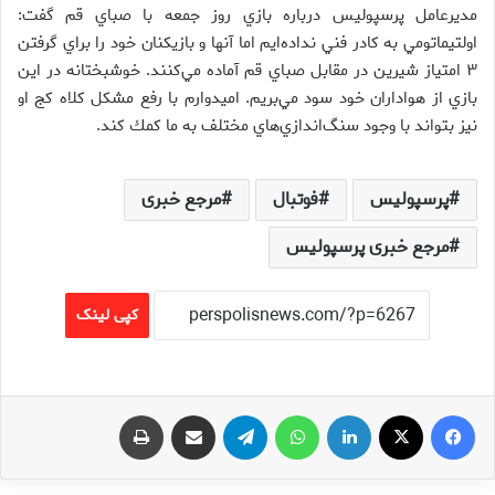
مديرعامل پرسپوليس درباره بازي روز جمعه با صباي قم گفت:
اولتيماتومي به كادر فني نداده‌ايم اما آنها و بازيكنان خود را براي گرفتن
۳ امتياز شيرين در مقابل صباي قم آماده مي‌كنند. خوشبختانه در اين
بازي از هواداران خود سود مي‌بريم. اميدوارم با رفع مشكل كلاه كج او
نيز بتواند با وجود سنگ‌اندازي‌هاي مختلف به ما كمك كند.
پرسپولیس
فوتبال
مرجع خبری
مرجع خبری پرسپولیس
کپی لینک
فیس بوک
X
لینکدین
واتس آپ
تلگرام
اشتراک گذاری از طریق ایمیل
چاپ