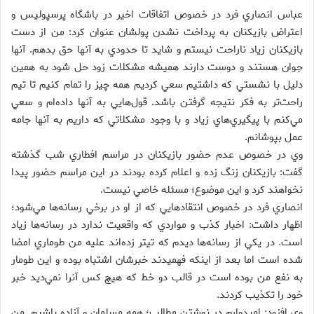
عباس انصاري فرد در خصوص اتفاقات اخير در باشگاه پرسپوليس و
اعتراض بازيكنان به پرداخت نشدن پولشان عنوان كرد: من از دست
بازيكنان زياد ناراحت نيستم و شايد تا حدودي به آنها حق بدهم. آنها
جوان هستند و دوست دارند هميشه مشكلات زود حل شود به همين
دليل با نشستي كه داشتيم سعي كرديم همه چيز را تمام كنيم تا تيم
راحت‌تر به فكر نتيجه‌ گرفتن باشد. قول‌هايي به آنها داده‌ام و سعي
مي‌كنم با پيگيري‌هاي زياد و با وجود مشكلاتي كه داريم به آنها جامه
عمل بپوشانم.
وي در خصوص عدم حضور بازيكنان در مراسم افطاري شب گذشته
گفت: بازيكنان زنگ زده و اعلام كرده بودند در اين مراسم حضور پيدا
نخواهند كرد و اين موضوع؛ مسئله‌ خاصي نيست.
انصاري فرد در خصوص انتقادهايي كه از او در برخي رسانه‌ها مي‌شود؛
اظهار داشت: اخبار كذب و مواردي كه واقعيت ندارد در رسانه‌ها زياد
است. در يكي از رسانه‌ها ديدم كه تيتر زده‌اند عليه من طوماري امضا
شده است اما بعد از اينكه فهميدند خبرشان اشتباه بوده و اين طومار
به نفع من بوده است در قالب دو خط كه هيچ كس آنرا نمي‌ديد خبر
خود را تكذيب كردند.
وي افزود: اميدوارم در نوشتن مطالب؛ همه مسلمان و آزاده باشيم. من