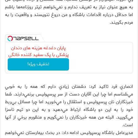
به هيچ عنوان نياز به تعريف ندارم و نمي‌خواهم تيتر روزنامه‌ها باشم
اما حداقل درباره اقدامات باشگاه و من دروغ ننويسند و واقعيت را به
مردم بگويند.
پایان دغدغه هزینه های دندان
پزشکی با پک سفید کننده خانگی
تخفیف ویژه!
انصاري فرد تاكيد كرد: دشمنان زيادي دارم كه همه را به خوبي
مي‌شناسم اما چرا اين آقايان دست از سر پرسپوليس برنمي‌دارند. شما
خبرنگاران نان پرسپوليس و استقلال را مي‌خوريد اما چرا مسائل بي‌ربط
خود را به اين دو باشگاه ارتباط مي‌دهيد و به اين دو تيم ناسزا
مي‌گوييد. البته من همه خبرنگاران را نمي‌گويم و منظورم برخي از آنها
است.
مديرعامل باشگاه پرسپوليس ادامه داد: در بحث بيمارستان نمي‌خواهم