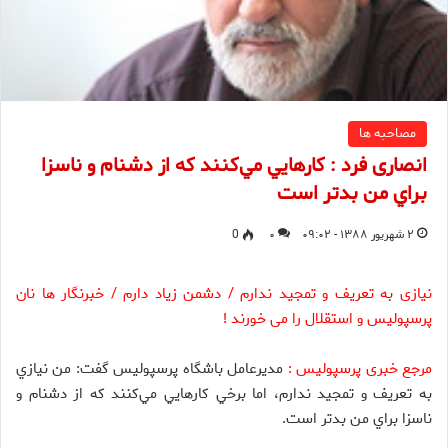
مصاحبه ها
انصاری فرد : كارهايي مي‌كنند كه از دشنام و ناسزا
براي من بدتر است
۲ شهریور ۱۳۸۸ - ۰۹:۰۲
۰
0
نیازی به تعریف و تمجید ندارم / دشمن زیاد دارم / خبرنگار ها نان
پرسپولیس و استقلال را می خورند !
مرجع خبری پرسپولیس :
مديرعامل باشگاه پرسپوليس گفت: من نيازي
به تعريف و تمجيد ندارم، اما برخي‌ كارهايي مي‌كنند كه از دشنام و
ناسزا براي من بدتر است.