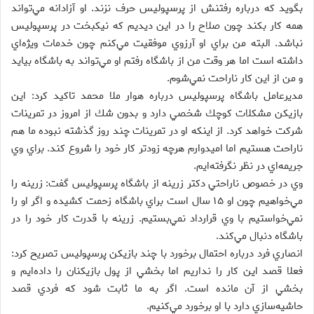
بگويد كه درباره رفتنش از پرسپوليس حرف نزند. او آزادانه مي‌تواند
همه كار بكند چون صلاح را در اين ديديم كه نيكبخت در پرسپوليس
نباشد. البته من براي او آرزوي موفقيت مي‌كنم چون خدمات ويژه‌اي
داشته است اما هر وقت من از باشگاه رفتم او مي‌تواند به باشگاه بيايد
و من از اين كار ناراحت نمي‌شوم.
مديرعامل باشگاه پرسپوليس درباره هوار ملا محمد تاكيد كرد: اين
بازيكن مشكلات كوچك شخصي دارد و بدون شك از امروز در تمرينات
شركت خواهد كرد. از اينكه او در تمرينات چند روز گذشته نبوده ما هم
ناراحت هستيم اما اميدوارم هرچه زودتر كار خود را شروع كند. براي وي
جريمه‌‌اي در نظر نگرفته‌ايم.
وي در خصوص ناراحتي دكتر زرينه از باشگاه پرسپوليس گفت: زرينه را
مي‌خواهيم چون او ۱۵ سال است براي باشگاه زحمت كشيده و اگر او را
نمي‌خواستيم با وي قرارداد نمي‌بستيم. زرينه با قدرت كار خود را در
باشگاه دنبال مي‌كند.
انصاري فرد درباره احتمال برخورد با چند بازيكن پرسپوليس تصريح كرد:
فعلا قصد اين كار را نداريم اما بخشي از پول بازيكنان را داده‌ايم و
بخشي از آن مانده است. اگر به ما ثابت شود كه فردي قصد
حاشيه‌سازي دارد با او برخورد مي‌كنيم.