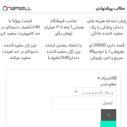
مطالب پیشنهادی
پایان دغدغه هزینه های
صاحب فروشگاه
فرصت ویژه! با
دندان پزشکی با پک
هستی؟ وام تا ۳ میلیارد
40٪تخفیف دندوناتو در
سفید کننده خانگی
تومان بگیر
حد کامپوزیت سفید کن
قصد داری 206SD تو
با اعتماد بنفس لبخند
این ژل سفیدکننده
بفروشی؟ با خودرو45
بزن (ژل سفیدکننده
دندوناتو در حد لمینت
سریع و امن بفروش
دندان40%تخفیف)
سفید میکنه
(40%تخفیف)
اشتراک
مطلع شدن