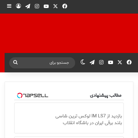
X
فیس بوک
یوتیوب
اینستاگرام
تلگرام
ورود
ساید
X
فیس بوک
یوتیوب
اینستاگرام
تلگرام
تغییر پوسته
جستجو
برای
مطالب پیشنهادی
بازدید از IM LS7 لوکس ترین شاسی
بلند برقی ایران در باشگاه انقلاب