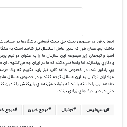
داشته‌ايم. همان طور كه مدير عامل استقلال نيز شاهد است به هنگا
آسيا و تيم‌هاي زير مجموعه اين سازمان ما را به عنوان دو تيم پرط
يادگاري بيندازند اما واقعا نمي‌دانند كه ما در ايران چه مي‌كشيم، آ
وي يادآور شد: در خصوص sms كاپ نيز بايد
هواداران فوتبال به اين مسائل توجه كنند و در خصوص مسائل مادي 
دغدغه اين را داشته باشد كه بتواند هزينه‌هاي بازيكنش را تامين كند ي
حتي در دنيا حرف‌هاي زيادي بزنند.
پرسپولیس
فوتبال
مرجع خبری
مرجع خب