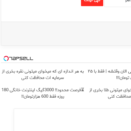
کپی لینک
اگر میخوای ایمپلنت کنی الان وقتشه | فقط با ۲۵
به هر اندازه ای که میخوای میتونی نقره بخری از
تومان!!!
سرمایه ات محافظت کنی
وای میتونی طلا بخری از
⏳فرصت محدود!! 3000گیگ اینترنت خانگی 180
محافظت کنی
روزه فقط 600 هزارتومان!!