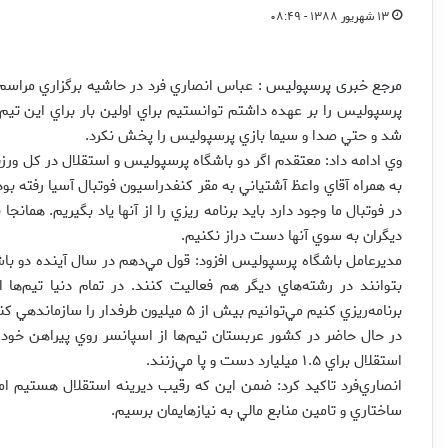
۱۳ شهریور ۱۳۸۸ - ۰۸:۴۹
مرجع خبری پرسپولیس :
پرسپوليس را بر عهده داشتم توانستيم براي اولين بار براي اين تيم
شد و حتي صدا و سيما بازي پرسپوليس را پخش نكرد.
وي ادامه داد: معتقدم اگر دو باشگاه پرسپوليس و استقلال در كل و
به همراه آقاي واعظ آشتياني به مقر كنفدراسيون فوتبال آسيا رفته ب
در فوتبال ما وجود دارد بايد برنامه ريزي را از آنها ياد بگيريم. همان
ديگران به سوي آنها دست دراز نكنيم.
مديرعامل باشگاه پرسپوليس افزود: قول مي‌دهم در سال آينده دو باش
بتوانند در رشته‌هاي ديگر هم فعاليت كنند. در تمام دنيا تيم‌ها
برنامه‌ريزي كنيم مي‌توانيم بيش از ۵ ميليون طرفدار را سازماندهي كنيم.
استقلال براي ۱.۵ ميليارد دست و پا مي‌زنند.
انصاري‌فرد تاكيد كرد: ضمن اين كه رقيب ديرينه استقلال هستيم ام
ساختاري و تامين منابع مالي به نيازهايمان برسيم.