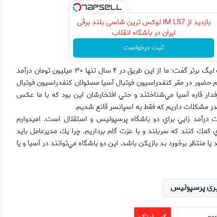
بازدید از IM LS7 لوکس ترین شاسی بلند برقی
ایران در باشگاه انقلاب
ثبت درخواست
انصاري‌فرد در خصوص بحث حق بليت فروشي باشگاه‌ها در مسابقات ليگ برتر گفت: ما از اين طريق در ۴ سال تنها ۳۰ ميليون تومان درآمد
م حضور در مقر كنفدراسيون فوتبال آسيا مسئولان كنفدراسيون فوتبال
رفدار قاره آسيا مي‌شناختند و حتي افتخارشان اين بود كه با ما عكس
ن قدر مشكلات داريم كه فقط به اسپانسر قانع شديم.
 بگويم كه يك فرصت درآمد زايي براي دو باشگاه پرسپوليس و استقلال است. اميدوارم
كمك كنند كه سربلند و با عزت گام برداريم. چرا يك مديرعامل بايد
ا منتظر برخورد بد بازيكن باشد. اين دو باشگاه مي‌توانند در آسيا و يا
ری پرسپولیس