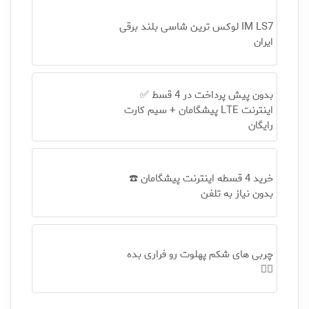
IM LS7 لوکس ترین شاسی بلند برقی
ایران
بدون پیش پرداخت در 4 قسط ✅
اینترنت LTE پیشگامان + سیم کارت
رایگان
خرید 4 قسطه اینترنت پیشگامان ☎️
بدون نیاز به تلفن
چربی های شکم پهلوت رو فراری بده
👌🏻