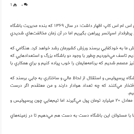
1
۰
عباس انصاري فرد در حاشيه برگزاري مراسم اس ام اس كاپ اظهار داشت: در سال ۱۳۶۹ كه بنده مديريت باشگاه
 پرطرفدار اسپانسر پيراهن بگيريم اما در آن زمان مخالفت‌هاي شديدي
رزش ما به خودكفايي برسند ورزش كشورمان رشد خواهد كرد. هنگامي كه
وديم تاسف مي‌خورديم چطور با وجود دو باشگاه بزرگ و استعدادهايي كه
جا نيز مصمم شديم كه برنامه‌هايمان را خوب پياده كنيم و براي همكاري با
گاه پرسپوليس و استقلال از لحاظ مالي و ساختاري به جايي برسند كه
 افتخار مي‌كنند كه چه تعداد هوادار دارند و من معتقدم اگر درست
در حال حاضر در كشور عربستان تيم‌ها از اسپانسر روي پيراهن خود معادل ۲۰ ميليارد تومان پول مي‌گيرند اما تيم‌هايي چون پرسپوليس و
ا با مسئولان اين باشگاه دست به دست هم مي‌دهيم تا در زمينه‌هاي