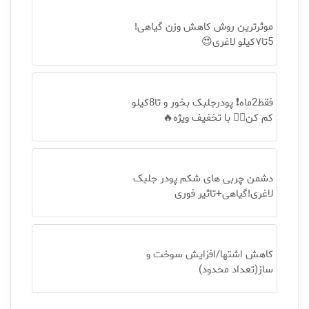
موثرترین روش کاهش وزن گیاهی!
5تا۷کیلو لاغری😍
فقط2ماه❗ پودرجلبک بخور و تا8کیلو
کم کن👌🏻 با تخفیف ویژه🔥
دشمن چربی های شکم پودر جلبک
لاغری!گیاهی+تاثیر فوری
کاهش اشتها/افزایش سوخت و
ساز(تعداد محدود)