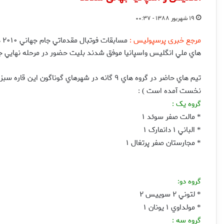
۱۹ شهریور ۱۳۸۸ - ۰۰:۳۷
مرجع خبری پرسپولیس :
مس
هاي ملي انگليس واسپانيا موفق شدند بليت حضور در مرحله نهايي جا
تيم هاي حاضر در گروه هاي ۹ گانه در شهرهاي گون
نخست آمده است
) :
گروه يک
:
مالت صفر سوئد ۱
*
الباني ۱ دانمارک ۱
*
مجارستان صفر پرتغال ۱
*
گروه دو
:
لتوني ۲ سوييس ۲
*
مولداوي ۱ يونان ۱
*
گروه سه
: