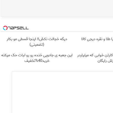
طلا و نقره دیجی کالا
دیگه خجالت نکش‼️ اینجا قسطی مو بکار
(تضمینی)
ارتن خوابی که میلیاردر
این جعبه ی جادویی خنده رو رو لبات حک میکنه
ش رایگان
خرید40%تخفیف