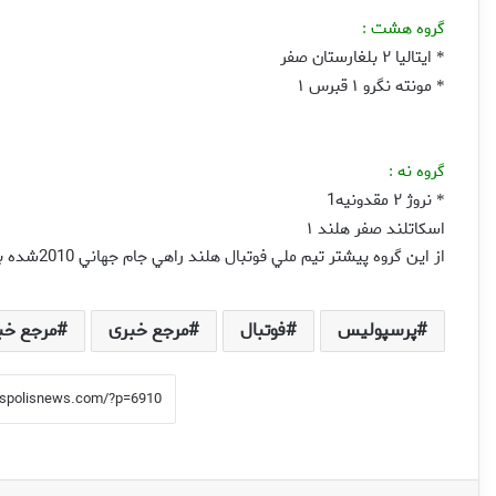
گروه هشت
:
ايتاليا ۲ بلغارستان صفر
*
مونته نگرو ۱ قبرس ۱
*
گروه نه
:
نروژ ۲ مقدونيه1
*
اسکاتلند صفر هلند ۱
از اين گروه پيشتر تيم ملي فوتبال هلند راهي جام جهاني 2010شده بود
پرسپولیس
فوتبال
مرجع خبری
مرجع خب