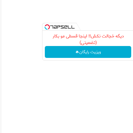
دیگه خجالت نکش‼️ اینجا قسطی مو بکار
(تضمینی)
ویزیت رایگان🔥