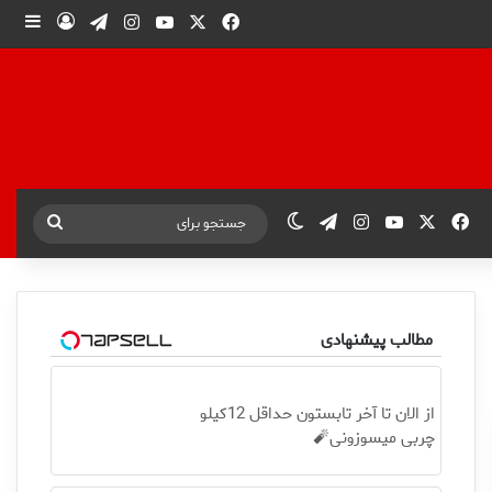
X
فیس بوک
یوتیوب
اینستاگرام
تلگرام
ورود
ساید
X
فیس بوک
یوتیوب
اینستاگرام
تلگرام
تغییر پوسته
جستجو
برای
مطالب پیشنهادی
از الان تا آخر تابستون حداقل 12کیلو
چربی میسوزونی🧨