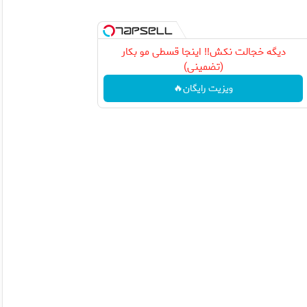
دیگه خجالت نکش‼️ اینجا قسطی مو بکار
(تضمینی)
ویزیت رایگان🔥