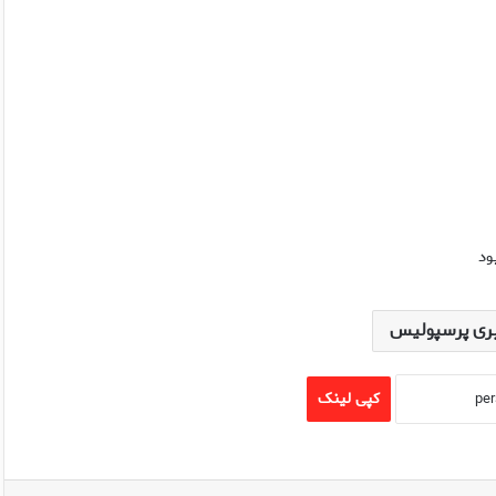
ری پرسپولیس
کپی لینک