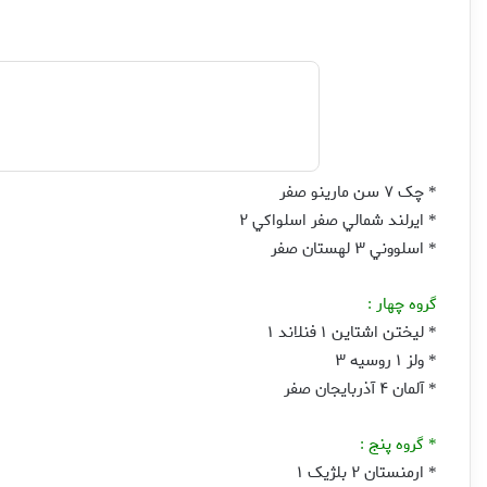
چک ۷ سن مارينو صفر
*
ايرلند شمالي صفر اسلواکي ۲
*
اسلووني ۳ لهستان صفر
*
گروه چهار
:
ليختن اشتاين ۱ فنلاند ۱
*
ولز ۱ روسيه ۳
*
آلمان ۴ آذربايجان صفر
*
گروه پنج
:
*
ارمنستان ۲ بلژيک ۱
*