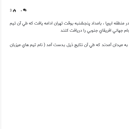
3
۰
ابقات فوتبال مقدماتي جام جهاني ۲۰۱۰ در منطقه اروپا ، بامداد پنجشنبه بوقت تهران ادامه يافت که طي آن تيم
م جهاني افريقاي جنوبي را دريافت کنند
اگون اين قاره سبز به ميدان آمدند که طي آن نتايج ذيل بدست آمد ( نام تيم هاي ميزبان