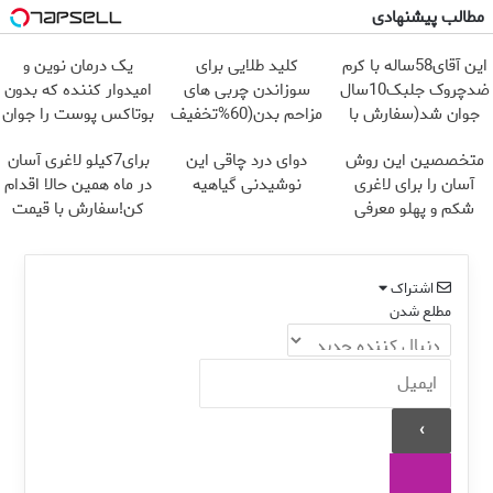
مطالب پیشنهادی
این آقای58ساله با کرم
کلید طلایی برای
یک درمان نوین و
ضدچروک جلبک10سال
سوزاندن چربی های
امیدوار کننده که بدون
جوان شد(سفارش با
مزاحم بدن(60%تخفیف
بوتاکس پوست را جوان
تخفیف)
تا امشب)
می کند
متخصصین این روش
دوای درد چاقی این
برای7کیلو لاغری آسان
آسان را برای لاغری
نوشیدنی گیاهیه
در ماه همین حالا اقدام
شکم و پهلو معرفی
کن!سفارش با قیمت
کردند
قدیم
اشتراک
مطلع شدن