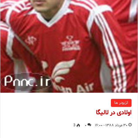
لژیونر ها
اولادی در لالیگا
۳۰ مرداد ۱۳۸۸ - ۱۶:۰۰
۰
3