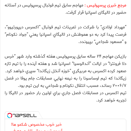
مرجع خبری پرسپولیس :
مهاجم سابق تیم فوتبال پرسپولیس در آستانه
حضور در لالیگای اسپانیا قرار گرفت.
“مهرداد اولادي” با شرکت در تمرينات تيم فوتبال “اکسرس ديپورتيوو”،
فرصت پيدا کرد به دو هموطنش در لاليگاي اسپانيا يعني “جواد نکونام”
و “مسعود شجاعي” بپيوندد.
بازيکن مهاجم ۲۴ ساله سابق پرسپوليس هفته گذشته وارد شهر “خرس
دلا فرونترا” در ايالت “آندالوسيا” اسپانيا شد و هفته آينده را با تيم تازه
صعود کرده اکسرس به مربيگري “خوزه آنخل زيگاندا” سپري خواهد کرد.
زيگاندا که تيم اوساسونا را به نيمه نهايي مسابقات جام يوفا در فصل
۲۰۰۶/۷ رساند، مسبب انتقال نکونام و شجاعي به اين تيم بود.
تيم اکسرس در مسابقات فصل جاري براي اولين بار حضور در لاليگا را
تجربه خواهد کرد.
خبر خوب مخصوص شکمو ها!