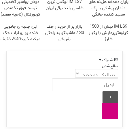
پایان دغدغه هزینه های
IM LS7 لوکس ترین
درمان بواسیر تضمینی
دندان پزشکی با پک
شاسی بلند برقی ایران
توسط فوق تخصص
سفید کننده خانگی
کولورکتال (ناحیه مقعد)
IM LS9 بیش از 1500
بازار پر از خریدار جک
این جعبه ی جادویی
کیلومترپیمایش با یکبار
S3 / ماشینتو به راحتی
خنده رو رو لبات حک
شارژ
بفروش
میکنه خرید40%تخفیف
اشتراک
مطلع شدن