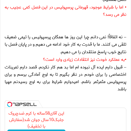
اما با شرايط موجود، قهرمانى پرسپوليس در اين فصل كمى عجيب به
•
نظر مى رسد؟
نه اتفاقاً! نمى دانم چرا اين روز ها همگان پرسپوليس را تيمى ضعيف
–
تلقى مى كنند. ما با قدرت به كار خود ادامه مى دهيم و در پايان فصل با
نتايج خوب پاسخ منتقدان را مى دهيم
.
به عملكرد خودت نيز انتقادات زيادى وارد است؟
•
قبول دارم ايده آل نبوده ام اما بد هم كار نكردم. قصد دارم تمرينات
–
اختصاصى را براى خودم در نظر بگيرم تا به اوج آمادگى برسم و براى
پرسپوليس مثمرثمر باشم. اميدوارم شرايط براى به اوج رسيدنم مهيا
باشد
این آقای58ساله با کرم ضدچروک
جلبک10سال جوان شد(سفارش
با تخفیف)