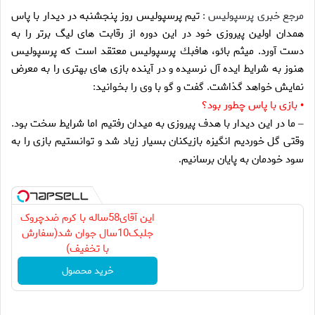
مرجع خبری پرسپولیس :
تيم پرسپوليس روز پنجشنبه در ديدار با پاس
همدان اولين پيروزى خود در اين دوره از رقابت هاى ليگ برتر را به
دست آورد. ميثم بائو، هافبك پرسپوليس معتقد است كه پرسپوليس
هنوز به شرايط ايده آل نرسيده و در آينده بازى هاى بهترى را به معرض
نمايش خواهد گذاشت. گفت و گو با وى را بخوانيد
:
بازى با پاس چطور بود؟
•
ما در اين ديدار با هدف پيروزى به ميدان رفتيم اما شرايط سخت بود.
–
وقتى گل خورديم انگيزه بازيكنان بسيار زياد شد و توانستيم بازى را به
سود خودمان به پايان برسانيم
.
این آقای58ساله با کرم ضدچروک
جلبک10سال جوان شد(سفارش
با تخفیف)
خرید محصول