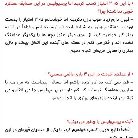
با اين كه ۳ امتياز كسب كرديد اما پرسپوليس در اين مسابقه عملكرد
•
خوبى نداشت! چرا؟
قبول دارم زياد خوب بازى نكرديم اما خوشحالم كه ۳ امتياز را بدست
–
آورديم. معتقدم هنوز به شرايط ايده آل نرسيده ايم و قطعاً در آينده
بهتر كار خواهيم كرد. از سوى ديگر هنوز بچه ها با يكديگر هماهنگ
نشده اند و فكر مى كنم در هفته هاى آينده اين اتفاق بيفتد و بازى
بهترى را مقابل حريفان انجام دهيم
.
از عملكرد خودت در اين ۳ بازى راضى هستى؟
•
فكر نمى كنم بد كار كرده باشم اما مساله اينجاست كه من هم با
–
سايرين هماهنگ نيستم. كم كم دارم در پرسپوليس جا مى افتم و مى
توانم در آينده بازى هاى بهترى را انجام دهم
.
آينده پرسپوليس را چطور مى بينى؟
•
قطعاً نتايج خوبى كسب خواهيم كرد. ما يكى از مدعيان قهرمان در اين
–
فصل هستيم
.