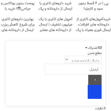
پی | در ۴ قسط بدون
خرید داروهای لاغری با
پوست بدون بوتاکس و
سود و کارمزد!
ارسال از داروخانه و پک
جراحی😳! خرید با
یخ!
تخفیف ویژه
خریدآمپول‌های لاغری از
آمپول های لاغری با یک
بهترین داروهای لاغری
داروخانه های اطرافت،
میلیون تخفیف | ارسال
برای شروع کاهش وزن،
ارسال فوری همراه با پک
از داروخانه های معتبر
ارسال از داروخانه های
یخ!
نزدیکت!
اشتراک
مطلع شدن
0
نظرات