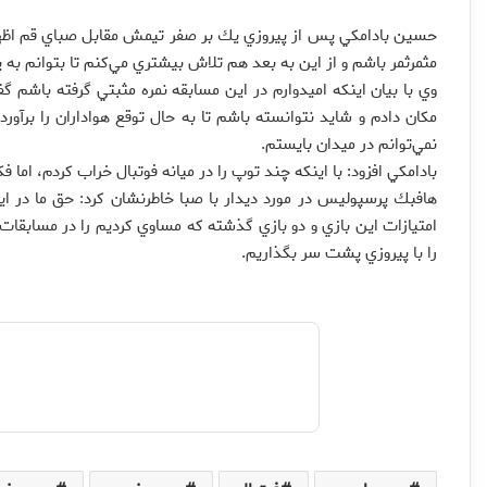
حسين بادامكي پس از پيروزي يك بر صفر تيمش مقابل صباي قم اظهار 
مثمرثمر باشم و از اين به بعد هم تلاش بيشتري مي‌كنم تا بتوانم 
وي با بيان اينكه اميدوارم در اين مسابقه نمره مثبتي گرفته باشم
مكان دادم و شايد نتوانسته باشم تا به حال توقع هواداران را برآور
نمي‌توانم در ميدان بايستم.
بادامكي افزود: با اينكه چند توپ را در ميانه فوتبال خراب كردم، اما ف
هافبك پرسپوليس در مورد ديدار با صبا خاطرنشان كرد: حق ما در اي
امتيازات اين بازي و دو بازي گذشته كه مساوي كرديم را در مسابقات
را با پيروزي پشت سر بگذاريم.