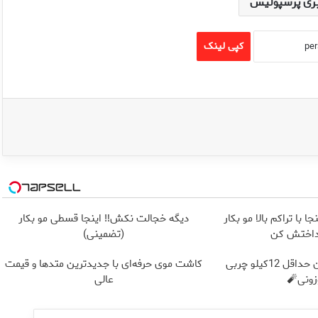
ری پرسپولیس
کپی لینک
ا با تراکم بالا مو بکار
دیگه خجالت نکش‼️ اینجا قسطی مو بکار
داختش کن
(تضمینی)
از الان تا آخر تابستون حداقل 12کیلو چربی
کاشت موی حرفه‌ای با جدیدترین متدها و قیمت
ونی🧨
عالی