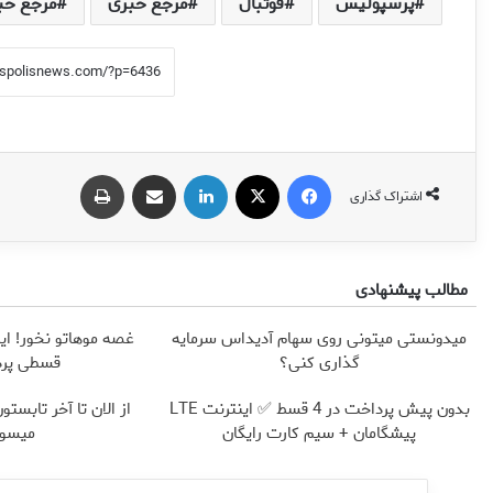
پرسپولیس
فوتبال
مرجع خبری
مرجع خب
فیس بوک
X
لینکدین
اشتراک گذاری از طریق ایمیل
چاپ
اشتراک گذاری
مطالب پیشنهادی
میدونستی میتونی روی سهام آدیداس سرمایه
غصه موهاتو نخور! اینج
گذاری کنی؟
قسطی پر
بدون پیش پرداخت در 4 قسط ✅ اینترنت LTE
پیشگامان + سیم کارت رایگان
میسوز