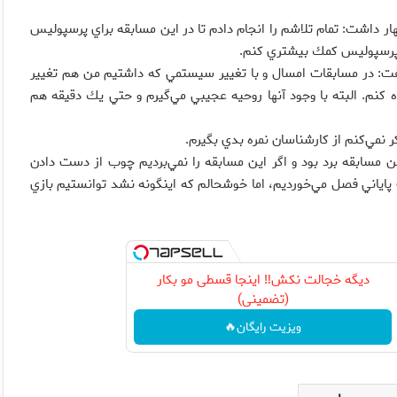
داشت: تمام تلاشم را انجام دادم تا در اين مسابقه براي پرسپوليس
به پرسپوليس كمك بيشتري كنم.
 گفت: در مسابقات امسال و با تغيير سيستمي كه داشتيم من هم تغيير
ده كنم. البته با وجود آنها روحيه عجيبي مي‌گيرم و حتي يك دقيقه هم
كر نمي‌كنم از كارشناسان نمره بدي بگيرم.
ن مسابقه برد بود و اگر اين مسابقه را نمي‌برديم چوب از دست دادن
 پاياني فصل مي‌خورديم، اما خوشحالم كه اينگونه نشد توانستيم بازي
دیگه خجالت نکش‼️ اینجا قسطی مو بکار
(تضمینی)
ویزیت رایگان🔥