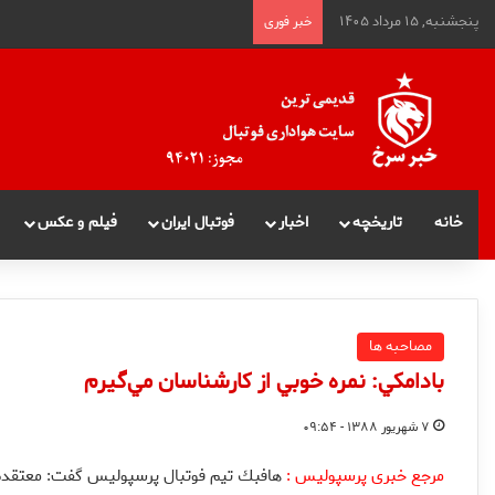
پنجشنبه, ۱۵ مرداد ۱۴۰۵
خبر فوری
خانه
تاریخچه
اخبار
فوتبال ایران
فیلم و عکس
مصاحبه ها
بادامكي: نمره خوبي از كارشناسان مي‌گيرم
۷ شهریور ۱۳۸۸ - ۰۹:۵۴
مرجع خبری پرسپولیس :
هافبك تيم فوتبال پرسپوليس گفت: معتقدم ع