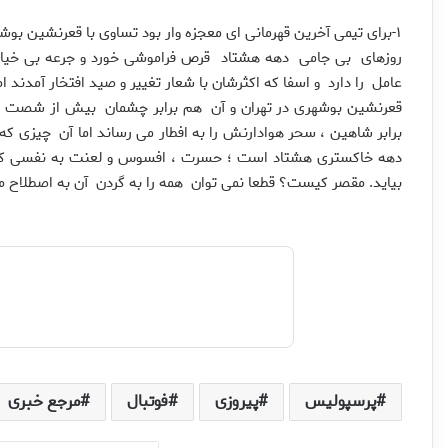
۱-برای تیمی آخرین قهرمانی ای معجزه وار بود تساوی با قعرنشین بو
روزهای بی جامی دهه هشتاد قرص فراموشی خورد و جرعه بی خیال
عامل را دارد و اسفا که اکثرشان با شعار تغییر و صید افتخار آمدند ا
قعرنشین بوشهری در تهران و آن هم برابر چشمان بیش از شصت هزا
برابر شاهین ، سحر هوادارنش را به افطار می رساند اما آن چیزی که 
دهه خاکستری هشتاد است ؛ حسرت ، افسوس و لعنت به نفسی که او ر
بیاید. مقصر کیست؟ قطعا نمی توان همه را به گردن آن به اصطلاح 
پرسپولیس
پیروزی
فوتبال
مرجع خبری