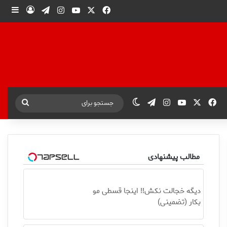
X
فیس بوک
یوتیوب
اینستاگرام
تلگرام
ورود
ساید
X
فیس بوک
یوتیوب
اینستاگرام
تلگرام
تغییر پوسته
جستجو
برای
مطالب پیشنهادی
دیگه خجالت نکش‼️ اینجا قسطی مو
بکار (تضمینی)