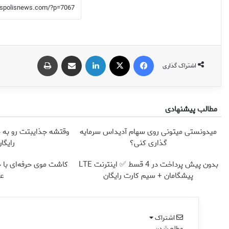
فیس بوک
X
لینکدین
اشتراک گذاری از طریق ایمیل
چاپ
اشتراک گذاری
مطالب پیشنهادی
میدونستی میتونی روی سهام آدیداس سرمایه
وقتشه جذایبتت رو به خ
گذاری کنی؟
رایگا
بدون پیش پرداخت در 4 قسط ✅ اینترنت LTE
کاشت موی حرفه‌ای با 
پیشگامان + سیم کارت رایگان
عا
اشتراک
مطلع شدن