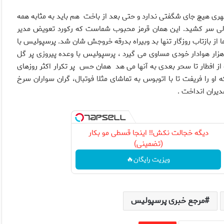
شهری هیچ جای شگفتی ندارد و حتی بعد از باخت هم باید به مثابه همه
ی سر کشید. این همان قرمز محبوب شماست که رکورد تعویض مدیر
ما از بازتاب روزگار تنها بد وبیراه بدرقه خروجش شان شد. پرسپولیس با
ر هوادار خودی مساوی می گیرد ، پرسپولیس با وعده پیروزی پر گل
از افطار تا سحر بعدی به آنها می هد همان حس پر تکرار اکثر روزهای
ا فریفت تا با اتوبوس به تماشای مثلا فوتبال، گران سواران سرخ
مدیران انداخت .
دیگه خجالت نکش‼️ اینجا قسطی مو بکار
(تضمینی)
ویزیت رایگان🔥
مرجع خبری پرسپولیس