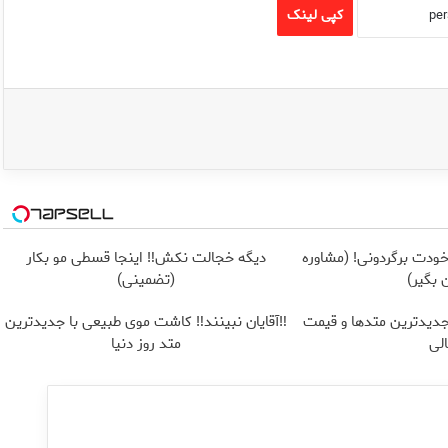
کپی لینک
ودت برگردونی! (مشاوره
دیگه خجالت نکش‼️ اینجا قسطی مو بکار
ن بگیر)
(تضمینی)
جدیدترین متدها و قیمت
‼️آقایان نبینند‼️ کاشت موی طبیعی با جدیدترین
لی
متد روز دنیا