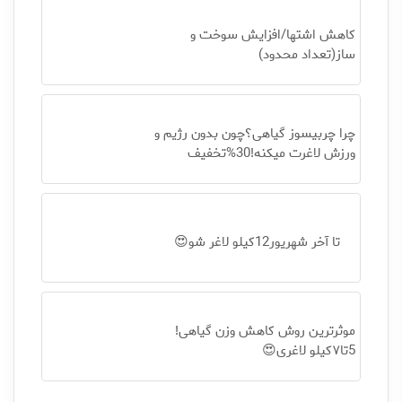
کاهش اشتها/افزایش سوخت و
ساز(تعداد محدود)
چرا چربیسوز گیاهی؟چون بدون رژیم و
ورزش لاغرت میکنه!30%تخفیف
تا آخر شهریور12کیلو لاغر شو😍
موثرترین روش کاهش وزن گیاهی!
5تا۷کیلو لاغری😍