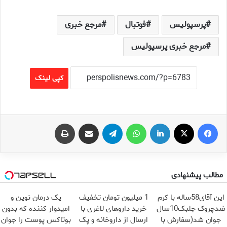
پرسپولیس
فوتبال
مرجع خبری
مرجع خبری پرسپولیس
کپی لینک
فیس بوک
X
لینکدین
واتس آپ
تلگرام
اشتراک گذاری از طریق ایمیل
چاپ
مطالب پیشنهادی
این آقای58ساله با کرم
1 میلیون تومان تخفیف
یک درمان نوین و
ضدچروک جلبک10سال
خرید داروهای لاغری با
امیدوار کننده که بدون
جوان شد(سفارش با
ارسال از داروخانه و پک
بوتاکس پوست را جوان