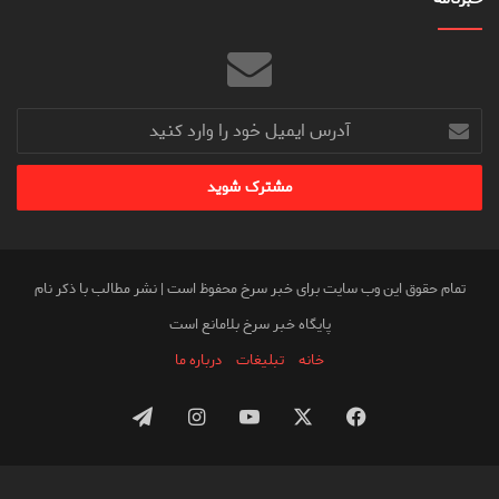
آدرس
ایمیل
خود
را
وارد
کنید
تمام حقوق این وب سایت برای خبر سرخ محفوظ است | نشر مطالب با ذکر نام
پایگاه خبر سرخ بلامانع است
خانه
تبلیغات
درباره ما
فیس
X
یوتیوب
اینستاگرام
تلگرام
بوک