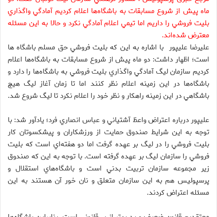
ماه پيش از شروع مسابقات به باشگاه‌ها اعلام كرديم آمادگي واگذاري
بليت فروشي را داريم اما تيمي اعلام آمادگي نكرد و حالا به اين مسئله
معترض شده‌اند.
عليرضا عليپور
ب
ا اشاره به اين كه بليت فروشي حق مسلم باشگا‌ه ها
است؛ اظهار داشت: دو ماه پيش از شروع مسابقات به باشگاه‌ها اعلام
كرديم سازمان ليگ آمادگي واگذاري بليت فروشي به باشگاه‌ها را دارد و
باشگاه‌ها در اين زمينه اعلام نظر كنند اما تا زمان آغاز ليگ هيچ
باشگاهي در اين زمينه راهكار و نظر خود را اعلام نكرد تا ليگ شروع شد.
عليپور درباره اعتراض واعظ آشتياني و عباس انصاري فرد؛ يادآور شد: با
توجه به اين شرايط صندوق حمايت از ورزشكاران و پيشكسوتان كار
بليت فروشي را در ليگ بر عهده گرفت اما دو هفته‌اي است كه بليت
فروشي را سازمان ليگ بر عهده گرفته است. با توجه به اين كه صندوق
زير مجموعه سازمان تربيت بدني است و باشگاه‌هاي استقلال و
پرسپوليس هم به اين سازمان متعلق و نان خور آن هستند به اين
مسئله اعتراض كردند.