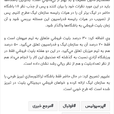
معتقديم قانون ضعيف و بد بهتر از بي‌قانوني است. بنابراين باشگاه‌ها
بايد در اين مورد نظرات خود را بيان كنند و پس از جذب نظر ۱۸ باشگا‌ه
حاضر در ليگ برتر آن را در هيات رئيسه سازمان ليگ مطرح كنيم.
پس
از تصويب در هيات رئيسه فدراسيون اين مسئله بررسي شود و آن
زمان بليت فروشي به باشگاه‌ها واگذار شود.
وي اضافه كرد: ۳۰ درصد بليت فروشي متعلق به تيم ميهمان است و
فقط ۲۰ درصد آن به سازمان ليگ و فدراسيون تعلق مي‌گيرد. ۵۰ درصد
هم به تيم ميزبان تعلق مي‌گيرد. در اين دو هفته بليت فروشي فقط در
ورزشگاه ‌آزادي نسبت به گذشته كه صندوق اين كار را انجام مي‌داد هم
از نظر تعدادبليت و هم از نظر ريالي رشد نشان داده است.
عليپور تصريح كرد: در حال حاضر فقط باشگاه تراكتورسازي تبريز طرحي را
به سازمان ليگ ارائه كرده و خواهان فروشي ديجيتالي بليت در تبريز
شده است كه طرح خوبي است.
پرسپولیس
فوتبال
مرجع خبری