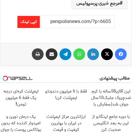
مرجع خبری پرسپولیس
کپی لینک
فیس بوک
X
لینکدین
واتس آپ
تلگرام
اشتراک گذاری از طریق ایمیل
چاپ
مطالب پیشنهادی
این آقای58ساله با کرم
فقط با 6 میلیون دندونتو
ایمپلنت کره‌ای درجه
ضدچروک جلبک10سال
ایمپلنت کن!
یک فقط 6 میلیون
جوان شد(سفارش با
تومن❗
تخفیف)
با دوره جامع لینگانو از
ارزانترین مرکز ایمپلنت
یک درمان نوین و
این به بعد انگلیسی
در ایران با بهترین
امیدوار کننده که بدون
صحبت کن
کیفیت و قیمت
بوتاکس پوست را جوان