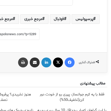
پرسپولیس
فوتبال
مرجع خبری
مرجع خب
فیس بوک
X
لینکدین
اشتراک گذاری از طریق ایمیل
چاپ
اشتراک گذاری
مطالب پیشنهادی
فقط با یه کرم جوانساز، پیری رو از خودت دور
هنوز نخریدی؟ پرفروش
کن(تخفیف50%)
نصف 
با این گیاهان کمیاب حداقل 10 سال پیری رو به
نابودی چروک های سطح