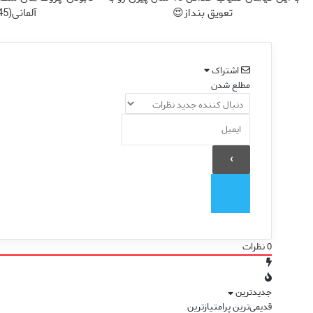
تعویق بنداز😍
آلمانی(45%تخفیف)
اشتراک
مطلع شدن
0
نظرات
جدیدترین
قدیمی‌ترین
پرامتیازترین