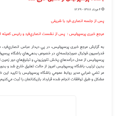
۴ مرداد ۱۳۸۸ - ۱۲:۲۹
پس از جلسه انصاری فرد با شریفی
مرجع خبری پرسپولیس : پس از نشست انصاري‌فرد و رئيس كميته انض
به گزارش مرجع خبری پرسپولیس، در پي ديدار عباس انصاري‌فرد، 
پرسپوليس از محل درآمدهاي پخش تلويزيوني و تبليغ‌هاي دور زمين ت
بدين ترتيب باشگاه پرسپوليس امروز از حالت تعليق خارج شد و بدو
مر تضي ضرابي مدير روابط عمومي باشگاه پرسپوليس با تاييد اين خبر
مشكل و طبق توافقات انجام شده قرارداد بازيكنانمان را ثبت مي‌كنيم.