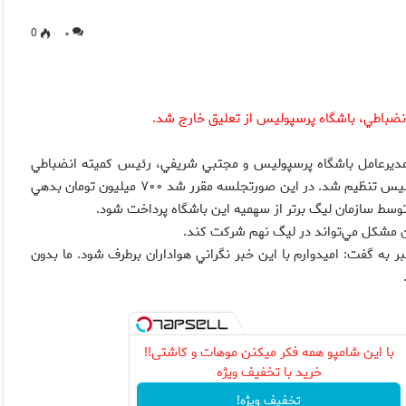
0
۰
باطي،‌ باشگاه پرسپوليس از تعليق خارج شد.
مديرعامل باشگاه پرسپوليس و مجتبي شريفي، رئيس كميته انضباطي
فدراسيون فوتبال صورتجلسه‌اي در خصوص بدهي‌هاي باشگاه پرسپوليس تنظيم شد. در اين صورتجلسه مقرر شد ۷۰۰ ميليون تومان بدهي
وسط سازمان ليگ برتر از سهميه اين باشگاه پرداخت شود.
ن مشكل مي‌تواند در ليگ نهم شركت كند.
 به گفت: اميدوارم با اين خبر نگراني هواداران برطرف شود. ما بدون
با این شامپو همه فکر میکنن موهات و کاشتی!!
خرید با تخفیف ویژه
تخفیف ویژه!