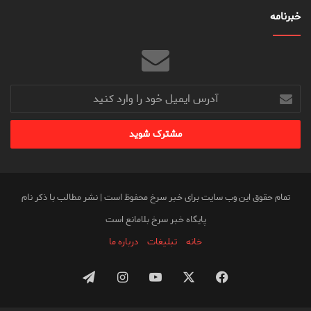
خبرنامه
آدرس
ایمیل
خود
را
وارد
کنید
تمام حقوق این وب سایت برای خبر سرخ محفوظ است | نشر مطالب با ذکر نام
پایگاه خبر سرخ بلامانع است
خانه
تبلیغات
درباره ما
فیس
X
یوتیوب
اینستاگرام
تلگرام
بوک