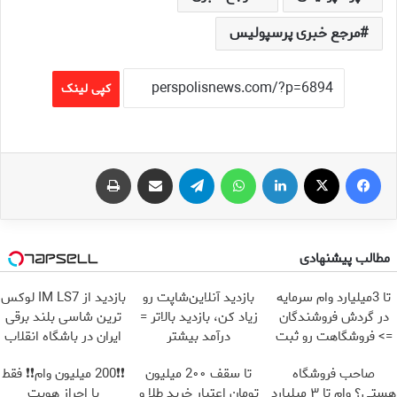
مرجع خبری پرسپولیس
کپی لینک
فیس بوک
X
لینکدین
واتس آپ
تلگرام
اشتراک گذاری از طریق ایمیل
چاپ
مطالب پیشنهادی
تا 3میلیارد وام سرمایه
بازدید آنلاین‌شاپت رو
بازدید از IM LS7 لوکس
در گردش فروشندگان
زیاد کن، بازدید بالاتر =
ترین شاسی بلند برقی
=> فروشگاهت رو ثبت
درآمد بیشتر
ایران در باشگاه انقلاب
کن
صاحب فروشگاه
تا سقف 2۰۰ میلیون
❗❗200 میلیون وام❗❗ فقط
هستی؟ وام تا ۳ میلیارد
تومان اعتبار خرید طلا و
با احراز هویت