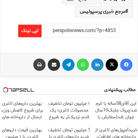
مرجع خبری پرسپولیس
کپی لینک
فیس بوک
X
لینکدین
واتس آپ
تلگرام
اشتراک گذاری از طریق ایمیل
چاپ
مطالب پیشنهادی
این آقای58ساله با کرم
۱ میلیون تومان تخفیف
بهترین داروهای لاغری
ضدچروک جلبک10سال
محصولات لاغری؛ یک
برای شروع کاهش وزن،
جوان شد(سفارش با
قدم نزدیک‌تر به شروع
ارسال از داروخانه های
تخفیف)
کاهش وزن
نزدیکت!
خریدآمپول‌های لاغری از
1 میلیون تومان تخفیف
بهترین قیمت داروهای
داروخانه های اطرافت،
خرید داروهای لاغری با
لاغری، با ۱ میلیون