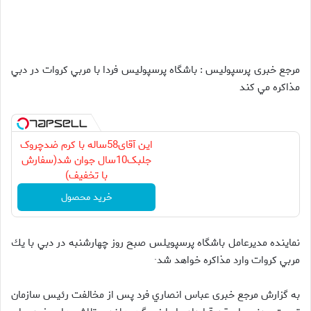
مرجع خبری پرسپولیس : باشگاه پرسپوليس فردا با مربي كروات در دبي
مذاكره مي كند
این آقای58ساله با کرم ضدچروک
جلبک10سال جوان شد(سفارش
با تخفیف)
خرید محصول
نماينده مديرعامل باشگاه پرسپويلس صبح روز چهارشنبه در دبي با يك
مربي كروات وارد مذاكره خواهد شد·
به گزارش مرجع خبری عباس انصاري فرد پس از مخالفت رئيس سازمان