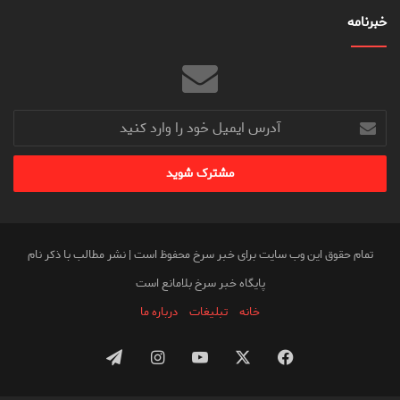
خبرنامه
آدرس
ایمیل
خود
را
وارد
کنید
تمام حقوق این وب سایت برای خبر سرخ محفوظ است | نشر مطالب با ذکر نام
پایگاه خبر سرخ بلامانع است
خانه
تبلیغات
درباره ما
فیس
X
یوتیوب
اینستاگرام
تلگرام
بوک