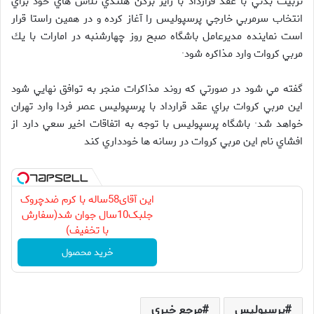
تربيت بدني با عقد قرارداد با رايز برگن هلندي تلاش هاي خود براي
انتخاب سرمربي خارجي پرسپوليس را آغاز كرده و در همين راستا قرار
است نماينده مديرعامل باشگاه صبح روز چهارشنبه در امارات با يك
مربي كروات وارد مذاكره شود·
گفته مي شود در صورتي كه روند مذاكرات منجر به توافق نهايي شود
اين مربي كروات براي عقد قرارداد با پرسپوليس عصر فردا وارد تهران
خواهد شد· باشگاه پرسپوليس با توجه به اتفاقات اخير سعي دارد از
افشاي نام اين مربي كروات در رسانه ها خودداري كند
این آقای58ساله با کرم ضدچروک
جلبک10سال جوان شد(سفارش
با تخفیف)
خرید محصول
پرسپولیس
مرجع خبری