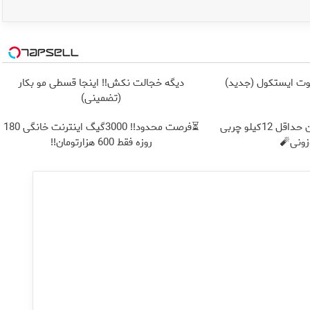
دیگه خجالت نکش‼️ اینجا قسطی مو بکار
(تضمینی)
از الان تا آخر تابستون حداقل 12کیلو چربی
⏳فرصت محدود!! 3000گیگ اینترنت خانگی 180
ونی🧨
روزه فقط 600 هزارتومان!!