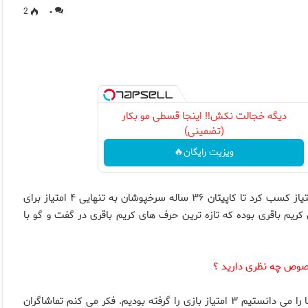
2
۰
دیگه خجالت نکش‼️ اینجا قسطی مو بکار
(تضمینی)
ویزیت رایگان🔥
پرسپولیس بازهم با تک گل کریم باقری امتیاز کسب کرد تا کاپیتان ۳۶ ساله سرخپوشان به تنهایی ۴ امتیاز برای
یم باقری بوده که تازه ترین حرف های کریم باقری در گفت و گو با
به نظرم بازی بسیار خوبی به نمایش گذاشتیم و اگر قدر موقعیت ها را می دانستیم ۳ امتیاز بازی را گرفته بودیم. فکر می کنم تماشاگران