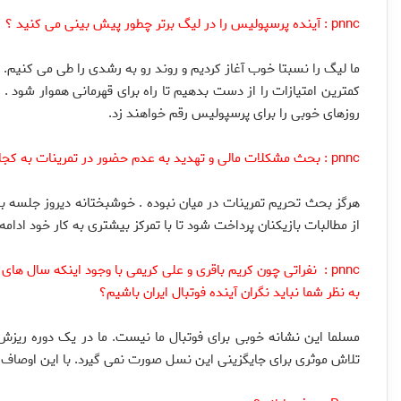
pnnc :
آینده پرسپولیس را در لیگ برتر چطور پیش بینی می کنید ؟
ما لیگ را نسبتا خوب آغاز کردیم و روند رو به رشدی را طی می کنیم. ا
کمترین امتیازات را از دست بدهیم تا راه برای قهرمانی هموار شود . ت
روزهای خوبی را برای پرسپولیس رقم خواهند زد.
pnnc : بحث مشکلات مالی و تهدید به عدم حضور در تمرینات به کجا رسید؟
هرگز بحث تحریم تمرینات در میان نبوده . خوشبختانه دیروز جلسه بسی
از مطالبات بازیکنان پرداخت شود تا با تمرکز بیشتری به کار خود ادامه
pnnc : نفراتی چون کریم باقری و علی کریمی با وجود اینکه سال ه
به نظر شما نباید نگران آینده فوتبال ایران باشیم؟
مسلما این نشانه خوبی برای فوتبال ما نیست. ما در یک دوره ریزش س
تلاش موثری برای جایگزینی این نسل صورت نمی گیرد. با این اوصاف ب