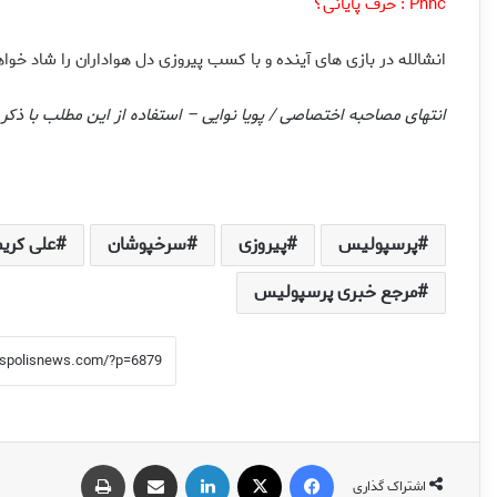
Pnnc : حرف پایانی؟
انشالله در بازی های آینده و با کسب پیروزی دل هواداران را شاد خواه
انتهای مصاحبه اختصاصی / پویا نوایی – استفاده از این مطلب با ذ
پرسپولیس
پیروزی
سرخپوشان
علی کری
مرجع خبری پرسپولیس
فیس بوک
X
لینکدین
اشتراک گذاری از طریق ایمیل
چاپ
اشتراک گذاری