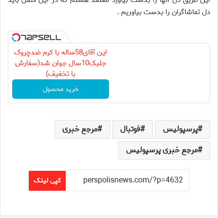
اين طريق دل آنها را بدست بياورد معتقد هستم که در اين فصل بايد
دل تماشاگران را بدست بياوريم .
این آقای58ساله با کرم ضدچروک
جلبک10سال جوان شد(سفارش
با تخفیف)
خرید محصول
پرسپولیس
فوتبال
مرجع خبری
مرجع خبری پرسپولیس
کپی لینک