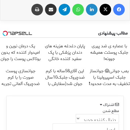
فیس بوک
X
لینکدین
واتس آپ
تلگرام
اشتراک گذاری از طریق ایمیل
چاپ
مطالب پیشنهادی
با عصاره ی ضد پیری
پایان دغدغه هزینه های
یک درمان نوین و
جلبک پوستت همیشه
دندان پزشکی با پک
امیدوار کننده که بدون
جوونه!
سفید کننده خانگی
بوتاکس پوست را جوان
می کند
بمب جوانی😱 جوانساز
این آقای58ساله با کرم
جوانسازی پوست
جلبک اسپیرولینا با
ضدچروک جلبک10سال
صورت را با کرم
تخفیف به مدت محدود❗
جوان شد(سفارش با
ضدچروک آلمانی تجربه
تخفیف)
کنید!
اشتراک
مطلع شدن