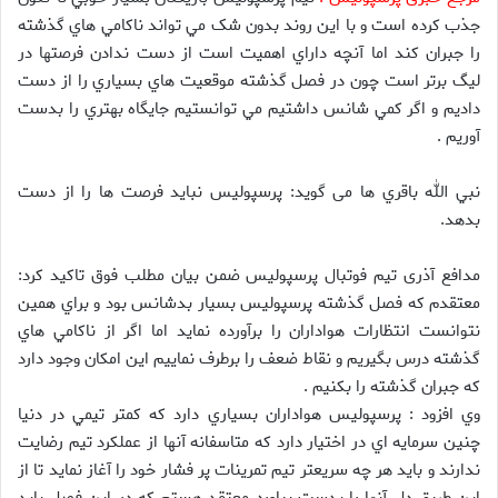
جذب کرده است و با اين روند بدون شک مي تواند ناکامي هاي گذشته
را جبران کند اما آنچه داراي اهميت است از دست ندادن فرصتها در
ليگ برتر است چون در فصل گذشته موقعيت هاي بسياري را از دست
داديم و اگر کمي شانس داشتيم مي توانستيم جايگاه بهتري را بدست
آوريم .
نبي الله باقري ها می گوید: پرسپوليس نبايد فرصت ها را از دست
بدهد.
مدافع آذری تیم فوتبال پرسپولیس ضمن بيان مطلب فوق تاکيد کرد:
معتقدم که فصل گذشته پرسپوليس بسيار بدشانس بود و براي همين
نتوانست انتظارات هواداران را برآورده نمايد اما اگر از ناکامي هاي
گذشته درس بگيريم و نقاط ضعف را برطرف نماييم اين امکان وجود دارد
که جبران گذشته را بکنيم .
وي افزود : پرسپوليس هواداران بسياري دارد که کمتر تيمي در دنيا
چنين سرمايه اي در اختيار دارد که متاسفانه آنها از عملکرد تيم رضايت
ندارند و بايد هر چه سريعتر تيم تمرينات پر فشار خود را آغاز نمايد تا از