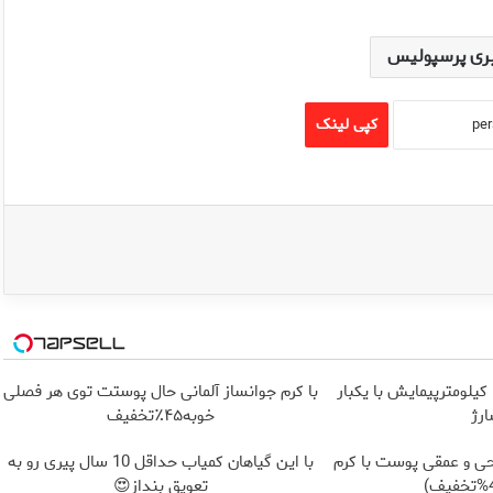
ری پرسپولیس
کپی لینک
IM LS9 بیش از 1500 کیلومترپیمایش با یکبار
با کرم جوانساز آلمانی حال پوستت توی هر فصلی
رژ
خوبه۴۵٪تخفیف
ی و عمقی پوست با کرم
با این گیاهان کمیاب حداقل 10 سال پیری رو به
تعویق بنداز😍