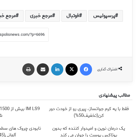
پرسپولیس
فوتبال
مرجع خبری
مرجع خب
فیس بوک
X
لینکدین
اشتراک گذاری از طریق ایمیل
چاپ
اشتراک گذاری
مطالب پیشنهادی
فقط با یه کرم جوانساز، پیری رو از خودت دور
کن(تخفیف50%)
شا
یک درمان نوین و امیدوار کننده که بدون
نابودی چروک های سطح
بوتاکس پوست را جوان می کند
آلمانی(45%تخفیف)