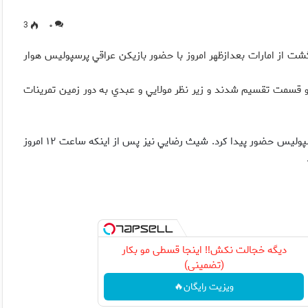
3
۰
شت از امارات بعدازظهر امروز با حضور بازيكن عراقي پرسپوليس هوار
دو قسمت تقسيم شدند و زير نظر مولايي و عبدي به دور زمين تمرينات
*ميثاق معمار زاده پس از همراهي نكردن تيم ملي در تمرين امروز پرسپوليس حضور پيدا كرد. شيث رضايي نيز پس از اينكه ساعت ۱۲ امروز
دیگه خجالت نکش‼️ اینجا قسطی مو بکار
(تضمینی)
ویزیت رایگان🔥