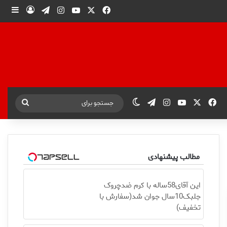
X
فیس بوک
یوتیوب
اینستاگرام
تلگرام
ورود
ساید
X
فیس بوک
یوتیوب
اینستاگرام
تلگرام
تغییر پوسته
جستجو
برای
مطالب پیشنهادی
این آقای58ساله با کرم ضدچروک
جلبک10سال جوان شد(سفارش با
تخفیف)