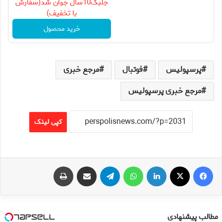
جلبک10سال جوان شد(سفارش
با تخفیف)
خرید محصول
پرسپولیس
فوتبال
مرجع خبری
مرجع خبری پرسپولیس
کپی لینک
فیس بوک
X
لینکدین
واتس آپ
تلگرام
اشتراک گذاری از طریق ایمیل
چاپ
مطالب پیشنهادی