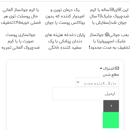
این آقای58ساله با کرم
یک درمان نوین و
با کرم جوانساز آلمانی
ضدچروک جلبک10سال
امیدوار کننده که بدون
حال پوستت توی هر
جوان شد(سفارش با
بوتاکس پوست را جوان
فصلی خوبه۴۵٪تخفیف
تخفیف)
می کند
بمب جوانی😱 جوانساز
پایان دغدغه هزینه های
جوانسازی پوست
جلبک اسپیرولینا با
دندان پزشکی با پک
صورت را با کرم
تخفیف به مدت محدود❗
سفید کننده خانگی
ضدچروک آلمانی تجربه
کنید!
اشتراک
مطلع شدن