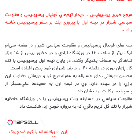
مرجع خبری پرسپولیس : ديدار تيم‌هاي فوتبال پرسپوليس و مقاومت
سپاسي شيراز در نيمه اول با پيروزي يك بر صفر پرسپوليس خاتمه
يافت.
تيم هاي فوتبال پرسپوليس و مقاومت سپاسي شيراز در هفته سي‌ام
ليگ برتر از ساعت ۱۶ در ورزشگاه آزادي و در حضور بيش از ۱۵ هزار
تماشاگر به مصاف يكديگر رفتند. در پايان نيمه اول پرسپوليس با تك
گل پژمان نوري در دقيقه ۴۰ از حريف شيرازي خود پيش افتاده است.
محسن قهرماني، داور مسابقه به همراه فرح نيا و فريماني قضاوت اين
بازي را بر عهده دارد. وي در نيمه اول به حميدضا علي‌عسگر از
پرسپوليس كارت زرد نشان داد.
مقاومت سپاسي در مسابقه رفت پرسپوليس را در ورزشگاه حافظيه
شيراز با تك گل كريم باقري كه به دروازه خودي زد، شكست داد.
این آقای58ساله با کرم ضدچروک