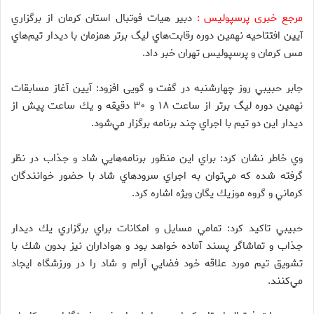
مرجع خبری پرسپولیس :
دبير هيات فوتبال استان كرمان از برگزاري
آيين افتتاحيه نهمين دوره رقابت‌هاي ليگ برتر همزمان با ديدار تيم‌هاي
مس كرمان و پرسپوليس تهران خبر داد.
جابر حبيبي روز چهارشنبه در گفت و گویی افزود: آيين آغاز مسابقات
نهمين دوره ليگ برتر از ساعت ‪ ۱۸‬و ‪ ۳۰‬دقيقه و يك ساعت پيش از
ديدار اين دو تيم با اجراي چند برنامه برگزار مي‌شود.
وي خاطر نشان كرد: براي اين منظور برنامه‌هايي شاد و جذاب در نظر
گرفته شده كه مي‌توان به اجراي سرودهاي شاد با حضور خوانندگان
كرماني و گروه موزيك يگان ويژه اشاره كرد.
حبيبي تاكيد كرد: تمامي مسايل و امكانات براي برگزاري يك ديدار
جذاب و تماشاگر پسند آماده خواهد بود و هواداران نيز بدون شك با
تشويق تيم مورد علاقه خود فضايي آرام و شاد را در ورزشگاه ايجاد
مي‌كنند.