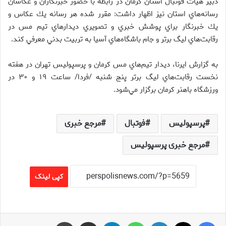
دبير هيات فوتبال استان كرمان در رابطه با حضور خبرنگاران و عكاسان
رسانه‌هاي استان نيز اظهار داشت: مقرر شده هر رسانه يك عكاس و
يك خبرنگار براي پوشش خبري و تصويري ديدارهاي تيم مس در
رقابت‌هاي ليگ برتر و جام باشگاه‌هاي آسيا به تربيت بدني معرفي كند.
به گزارش ايرنا، ديدار تيم‌هاي مس كرمان و پرسپوليس تهران در هفته
نخست رقابت‌هاي ليگ برتر پنج شنبه /فردا/ ساعت ‪ ۱۹‬و ‪ ۳۰‬در
ورزشگاه باهنر كرمان برگزار مي‌شود.
پرسپولیس
فوتبال
مرجع خبری
مرجع خبری پرسپولیس
کپی لینک
فیس بوک
X
لینکدین
واتس آپ
تلگرام
اشتراک گذاری از طریق ایمیل
چاپ