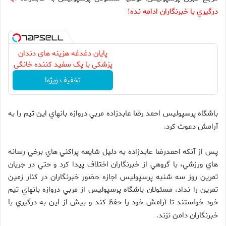
درگيري با خبرنگاران ادامه نده
!
پایان دغدغه هزینه های دندان
پزشکی با پک سفید کننده خانگی
تخفیف ویژه!
باشگاه پرسپوليس احمد رضا عابدزاده مربي دروازه بانهاي اين تيم را به
آرامش دعوت کرد
.
پس از آنکه احمدرضا عابدزاده به دليل شايعه پراکني هاي برخي رسانه
هاي ورزشي، با گروهي از خبرنگاران اختلاف پيدا کرد و حتي در جريان
تمرين روز سه شنبه پرسپوليس اجازه حضور خبرنگاران در کنار زمين
تمرين را نداد، مسئولان باشگاه پرسپوليس از مربي دروازه بانهاي تيم
خود خواستند تا آرامش خود را حفظ کند و بيش از اين به درگيري با
خبرنگاران دامن نزند
.