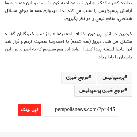
بدانند که راه کمک به اين تيم مصاحبه کردن نيست و اين مصاحبه ها
آرامش پرسپوليس را سلب مي کند لذا اميدوارم همه ما بجاي مسائل
شخصي، منافع تيمي را در نظر بگيريم
.
خردبين در انتها پيرامون اختلاف احمدرضا عابدزاده با خبرنگاران گفت:
مشکل حل شد، ديروز (سه شنبه) با احمدرضا صحبت کردم و قرار شد
اين ماجرا فيصله پيدا کند. از عابدزاده هم ممنونم که به احترام من اين
داستان را پايان داد
.
پرسپولیس
مرجع خبری
مرجع خبری پرسپولیس
کپی لینک
فیس بوک
X
لینکدین
واتس آپ
تلگرام
اشتراک گذاری از طریق ایمیل
چاپ