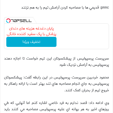
pnnc: قديمي ها با مصاحبه کردن آرامش تيم را به هم نزنند
پایان دغدغه هزینه های دندان
پزشکی با پک سفید کننده خانگی
تخفیف ویژه!
سرپرست پرسپوليس از پيشکسوتان اين تيم خواست تا اجازه دهند
پرسپوليس به آرامش نزديک شود
محمود خردبين سرپرست پرسپوليس در اين رابطه گفت: پيشکسوتان
پرسپوليس به جاي انجام مصاحبه هاي تند بهتر است با ارائه راهکار به
خروج تيم از بحران کمک کنند
.
وي ادامه داد: قصد ندارم به فرد خاصي اشاره کنم اما آنهايي که طي
روزهاي اخير به هر بهانه اي عليه پرسپوليس مصاحبه مي کنند بايد