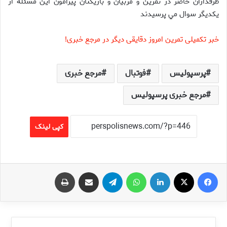
طرفداران حاضر در تمرين و مربيان و بازيکنان پيرامون اين مسئله از
يکديگر سوال مي پرسيدند
خبر تکمیلی تمرین امروز دقایقی دیگر در مرجع خبری!
پرسپولیس
فوتبال
مرجع خبری
مرجع خبری پرسپولیس
کپی لینک
فیس بوک
X
لینکدین
واتس آپ
تلگرام
اشتراک گذاری از طریق ایمیل
چاپ