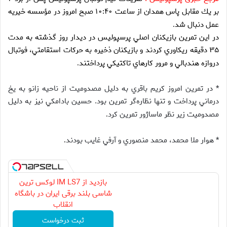
بر يك مقابل پاس همدان از ساعت ۱۰:۴۰ صبح امروز در مؤسسه خيريه
عمل دنبال شد
.
در اين تمرين بازيكنان اصلي پرسپوليس در ديدار روز گذشته به مدت
۳۵ دقيقه ريكاوري كردند و بازيكنان ذخيره به حركات استقامتي، فوتبال
دروازه‌ هندبالي و مرور كارهاي تاكتيكي پرداختند
.
* در تمرين امروز كريم باقري به دليل مصدوميت از ناحيه زانو به يخ
درماني پرداخت و تنها نظاره‌گر تمرين بود. حسين بادامكي نيز به دليل
مصدوميت زير نظر ماساژور تمرين كرد
.
* هوار ملا محمد، محمد منصوري و آرفي غايب بودند
.
بازدید از IM LS7 لوکس ترین
شاسی بلند برقی ایران در باشگاه
انقلاب
ثبت درخواست