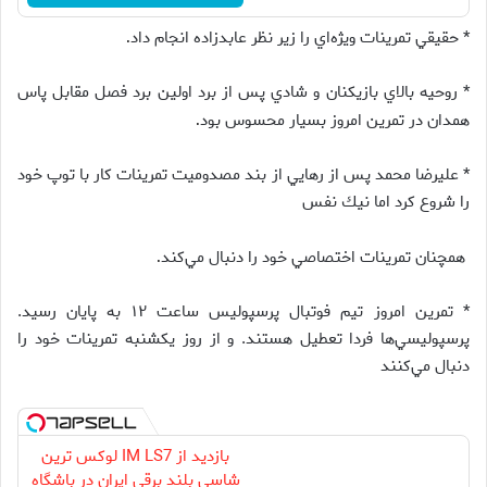
* حقيقي تمرينات ويژه‌اي را زير نظر عابدزاده انجام داد
.
* روحيه بالاي بازيكنان و شادي پس از برد اولين برد فصل مقابل پاس
همدان در تمرين امروز بسيار محسوس بود
.
*‌ عليرضا محمد پس از رهايي از بند مصدوميت تمرينات كار با توپ خود
را شروع كرد اما نيك‌ نفس
همچنان تمرينات اختصاصي خود را دنبال مي‌كند
.
* تمرين امروز تيم فوتبال پرسپوليس ساعت ۱۲ به پايان رسيد.
پرسپوليسي‌ها فردا تعطيل هستند. و از روز يكشنبه تمرينات خود را
دنبال مي‌كنند
بازدید از IM LS7 لوکس ترین
شاسی بلند برقی ایران در باشگاه