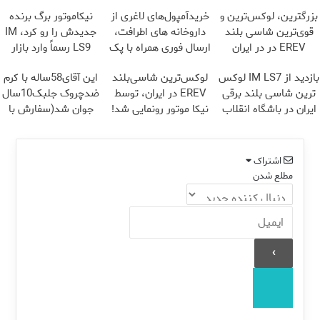
بزرگترین، لوکس‌ترین و
خریدآمپول‌های لاغری از
نیکاموتور برگ برنده
قوی‌ترین شاسی بلند
داروخانه های اطرافت،
جدیدش را رو کرد، IM
EREV در در ایران
ارسال فوری همراه با پک
LS9 رسماً وارد بازار
رونمایی شد
یخ!
ایران شد
بازدید از IM LS7 لوکس
لوکس‌ترین شاسی‌بلند
این آقای58ساله با کرم
ترین شاسی بلند برقی
EREV در ایران، توسط
ضدچروک جلبک10سال
ایران در باشگاه انقلاب
نیکا موتور رونمایی شد!
جوان شد(سفارش با
تخفیف)
اشتراک
مطلع شدن