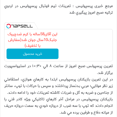
مرجع خبری پرسپولیس : تمرينات تيم فوتبال پرسپوليس در اردوي
تركيه صبح امروز پيگيري شد
این آقای58ساله با کرم ضدچروک
جلبک10سال جوان شد(سفارش
با تخفیف)
خرید محصول
تمرين پرسپولس صبح امروز از ساعت ۸ الي ۱۰:۳۰ در استيواسپورت
برگزار شد
.
در اين تمرين بازيكنان پرسپوليس ابتدا به كارهاي هوازي، استقامتي
زير نظر مولايي؛ مربي بدنساز پرداختند و سپس با حركات با توپ، سانتر
از جناحين و ضربه به گل و ضربات كاشته تمرينات خود را ادامه دادند
.
بازيكنان پرسپوليس در مراحل آخر كارهاي تاكتيكي ويژه‌ كادر فني را
انجام دادند كه توپ با سه ضرب از دروازه خودي به سمت دروازه حريف
از ميانه دفاع و طرفين برده مي شد
.