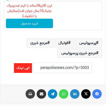
این آقای58ساله با کرم ضدچروک
جلبک10سال جوان شد(سفارش
با تخفیف)
خرید محصول
پرسپولیس
فوتبال
مرجع خبری
مرجع خبری پرسپولیس
کپی لینک
فیس بوک
X
لینکدین
واتس آپ
تلگرام
اشتراک گذاری از طریق ایمیل
چاپ