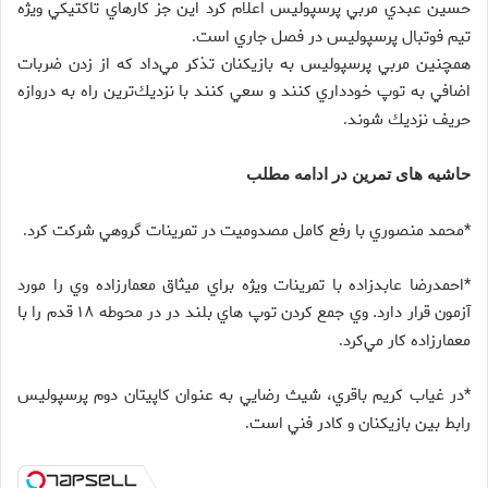
حسين عبدي مربي پرسپوليس اعلام كرد اين جز كارهاي تاكتيكي ويژه
تيم فوتبال پرسپوليس در فصل جاري است
.
همچنين مربي پرسپوليس به بازيكنان تذكر مي‌داد كه از زدن ضربات
اضافي به توپ خودداري كنند و سعي كنند با نزديك‌ترين راه به دروازه
حريف نزديك شوند
.
حاشیه های تمرین در ادامه مطلب
*محمد منصوري با رفع كامل مصدوميت در تمرينات گروهي شركت كرد
.
*احمدرضا عابدزاده با تمرينات ويژه براي ميثاق معمارزاده وي را مورد
آزمون قرار دارد. وي جمع كردن توپ هاي بلند در در محوطه ۱۸ قدم را با
معمارزاده كار مي‌كرد
.
*در غياب كريم باقري، شيث رضايي به عنوان كاپيتان دوم پرسپوليس
رابط بين بازيكنان و كادر فني است
.