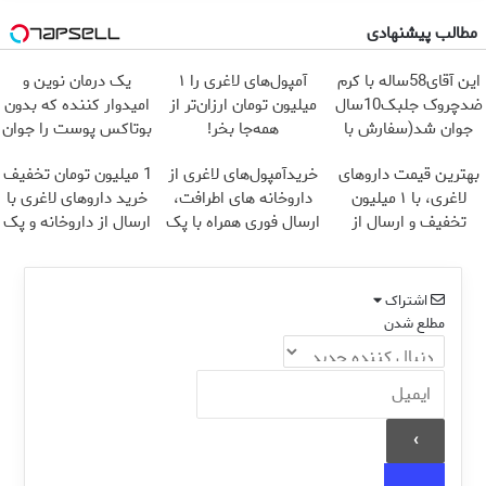
مطالب پیشنهادی
این آقای58ساله با کرم
آمپول‌های لاغری را ۱
یک درمان نوین و
ضدچروک جلبک10سال
میلیون تومان ارزان‌تر از
امیدوار کننده که بدون
جوان شد(سفارش با
همه‌جا بخر!
بوتاکس پوست را جوان
تخفیف)
می کند
بهترین قیمت داروهای
خریدآمپول‌های لاغری از
1 میلیون تومان تخفیف
لاغری، با ۱ میلیون
داروخانه های اطرافت،
خرید داروهای لاغری با
تخفیف و ارسال از
ارسال فوری همراه با پک
ارسال از داروخانه و پک
داروخانه‌
یخ!
یخ!
اشتراک
مطلع شدن