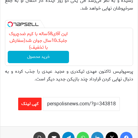
رسیده و به نظر می‌رسد طی یکی دو روز آینده کار انتقال او به جمع
سرخپوشان نهایی خواهد شد.
این آقای58ساله با کرم ضدچروک
جلبک10سال جوان شد(سفارش
با تخفیف)
خرید محصول
پرسپولیس تاکنون مهدی تیکدری و مجید عیدی را جذب کرده و به
دنبال نهایی کردن قرارداد چند بازیکن جدید دیگر است.
کپی لینک
فیس بوک
X
لینکدین
واتس آپ
تلگرام
اشتراک گذاری از طریق ایمیل
چاپ