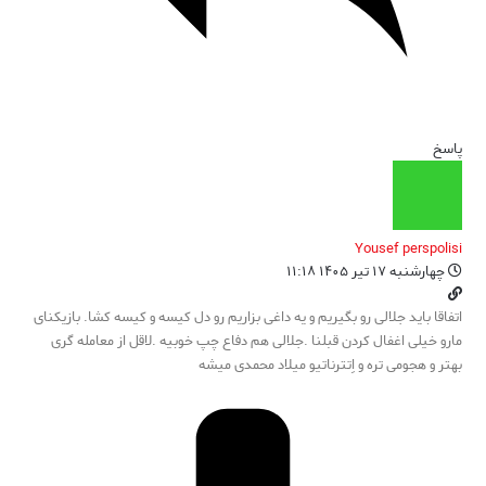
پاسخ
Yousef perspolisi
چهارشنبه ۱۷ تیر ۱۴۰۵ ۱۱:۱۸
اتفاقا باید جلالی رو بگیریم و یه داغی بزاریم رو دل کیسه و کیسه کشا. بازیکنای
مارو خیلی اغفال کردن قبلنا .جلالی هم دفاع چپ خوبیه .لاقل از معامله گری
بهتر و هجومی تره و اِتترناتیو میلاد محمدی میشه