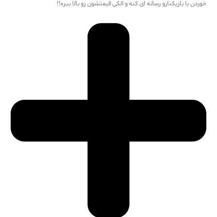
خوردن با بازیکنارو رسانه ای کنه و الکی قیمتشون رو بالا ببره!!