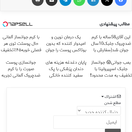
مطالب پیشنهادی
این آقای58ساله با کرم
یک درمان نوین و
با کرم جوانساز آلمانی
ضدچروک جلبک10سال
امیدوار کننده که بدون
حال پوستت توی هر
جوان شد(سفارش با
بوتاکس پوست را جوان
فصلی خوبه۴۵٪تخفیف
تخفیف)
می کند
بمب جوانی😱 جوانساز
پایان دغدغه هزینه های
جوانسازی پوست
جلبک اسپیرولینا با
دندان پزشکی با پک
صورت را با کرم
تخفیف به مدت محدود❗
سفید کننده خانگی
ضدچروک آلمانی تجربه
کنید!
اشتراک
مطلع شدن