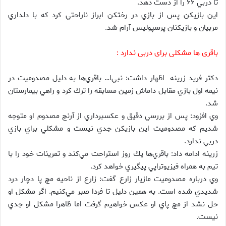
تا دربي ۶۶ را از دست دهد.
اين بازيكن پس از بازي در رختكن ابراز ناراحتي كرد كه با دلداري
مربيان و بازيكنان پرسپوليس آرام شد.
باقری ها مشکلی برای دربی ندارد :
دكتر فريد زرينه اظهار داشت: نبي‌ا… باقري‌ها به دليل مصدوميت در
نيمه اول بازي مقابل داماش زمين مسابقه را ترك كرد و راهي بيمارستان
شد.
وي افزود: پس از بررسي دقيق و عكسبرداري از آرنج مصدوم او متوجه
شديم كه مصدوميت اين بازيكن جدي نيست و مشكلي براي بازي
دربي ندارد.
زرينه ادامه داد:‌ باقري‌ها يك روز استراحت مي‌كند و تمرينات خود را با
تيم به همراه فيزيوتراپي پيگيري خواهد كرد.
وي درباره مصدوميت مازيار زارع گفت: زارع از ناحيه مچ پا دچار درد
شديدي شده است. به همين دليل تا فردا صبر مي‌كنيم. اگر مشكل او
حل نشد از مچ پاي او عكس خواهيم گرفت اما ظاهرا مشكل او جدي
نيست.