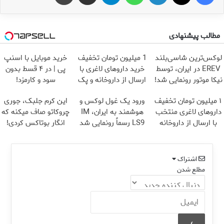
مطالب پیشنهادی
لوکس‌ترین شاسی‌بلند
1 میلیون تومان تخفیف
خرید موبایل با اسنپ
EREV در ایران، توسط
خرید داروهای لاغری با
پی | در ۴ قسط بدون
نیکا موتور رونمایی شد!
ارسال از داروخانه و پک
سود و کارمزد!
یخ!
۱ میلیون تومان تخفیف
ورود یک غول لوکس و
این کرم جلبک، جوری
داروهای لاغری منتخب
هوشمند به ایران، IM
چروکاتو صاف میکنه که
با ارسال از داروخانه
LS9 رسماً رونمایی شد
انگار بوتاکس کردی!
نزدیکت
(تخفیف ویژه)
اشتراک
مطلع شدن