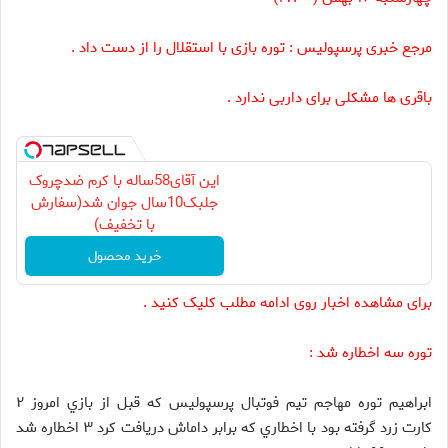
مرجع خبری پرسپولیس : توره بازی با استقلال را از دست داد .
باقری ها مشکلی برای داربی ندارد .
این آقای58ساله با کرم ضدچروک
جلبک10سال جوان شد(سفارش
با تخفیف)
خرید محصول
برای مشاهده اخبار روی ادامه مطلب کلیک کنید .
توره سه اخطاره شد :
ابراهيم توره مهاجم تيم فوتبال پرسپوليس كه قبل از بازي امروز ۲
كارت زرد گرفته بود با اخطاري كه برابر داماش دريافت كرد ۳ اخطاره شد