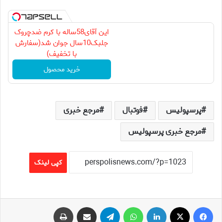
این آقای58ساله با کرم ضدچروک
جلبک10سال جوان شد(سفارش
با تخفیف)
خرید محصول
پرسپولیس
فوتبال
مرجع خبری
مرجع خبری پرسپولیس
کپی لینک
فیس بوک
X
لینکدین
واتس آپ
تلگرام
اشتراک گذاری از طریق ایمیل
چاپ