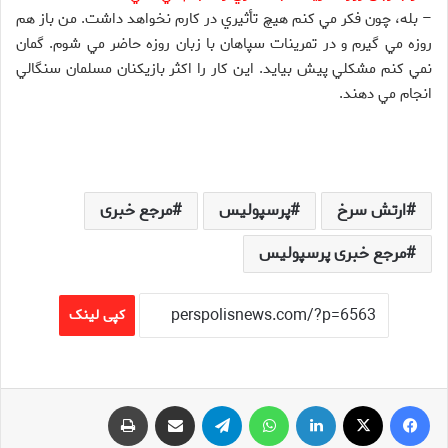
– بله، چون فکر مي کنم هيچ تأثيري در کارم نخواهد داشت. من باز هم
روزه مي گيرم و در تمرينات سپاهان با زبان روزه حاضر مي شوم. گمان
نمي کنم مشکلي پيش بيايد. اين کار را اکثر بازيکنان مسلمان سنگالي
انجام مي دهند.
ارتش سرخ
پرسپولیس
مرجع خبری
مرجع خبری پرسپولیس
کپی لینک
فیس بوک
X
لینکدین
واتس آپ
تلگرام
اشتراک گذاری از طریق ایمیل
چاپ