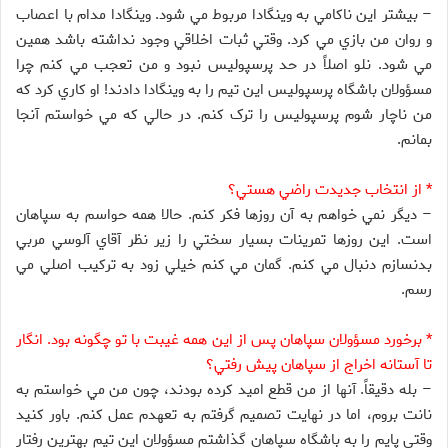
– بيشتر اين ناکامي به وينگادا مربوط مي شود. وينگادا مدام با اعصاب
و روان من بازي مي کرد. وقتي ثبات اخلاقي وجود نداشته باشد همين
مي شود. نلو اصلاً در حد پرسپوليس نبود و من تعجب مي کنم چرا
مسؤولان باشگاه پرسپوليس اين تيم را به وينگادا دادند! او کاري کرد که
من ناچار شوم پرسپوليس را ترک کنم. در حالي که مي خواستم آنجا
بمانم.
* از انتخاب جديدت راضي هستي؟
– ديگر نمي خواهم به آن روزها فکر کنم. حالا همه حواسم به سپاهان
است. اين روزها تمرينات بسيار سختي را زير نظر آقاي آلوسي مربي
بدنسازم دنبال مي کنم. گمان مي کنم خيلي زود به ترکيب اصلي مي
رسم.
* برخورد مسؤولان سپاهان پس از اين همه غيبت با تو چگونه بود. انگار
تا آستانه اخراج از سپاهان پيش رفتي؟
– بله دقيقاً. آنها از من قطع اميد کرده بودند، چون من مي خواستم به
نانت بروم، اما در نهايت تصميم گرفتم به تعهدم عمل کنم. باور کنيد
وقتي پايم را به باشگاه سپاهان گذاشتم مسؤولان اين تيم بهترين رفتار