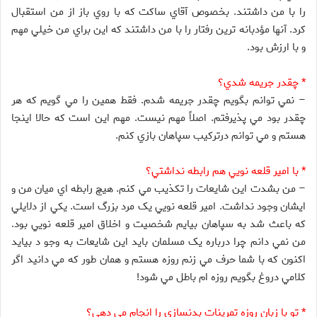
را با من داشتند. بخصوص آقاي ساکت که با روي باز از من استقبال
کرد. آنها مؤدبانه ترين رفتار را با من داشتند که اين براي من خيلي مهم
و با ارزش بود.
* چقدر جريمه شدي؟
– نمي توانم بگويم چقدر جريمه شدم. فقط همين را مي گويم که هر
چقدر بود مي پذيرفتم. اصلاً مهم نيست. مهم اين است که حالا اينجا
هستم و مي توانم درترکيب سپاهان بازي کنم.
* با امير قلعه نويي هم رابطه نداشتي؟
– من بشدت اين شايعات را تکذيب مي کنم. هيچ رابطه اي ميان من و
ايشان وجود نداشت. امير قلعه نويي يک مرد بزرگ است. يکي از دلايلي
که باعث شد به سپاهان بيايم شخصيت و اخلاق امير قلعه نويي بود.
من نمي دانم چرا درباره يک مسلمان بايد اين شايعات به وجو د بيايد
اکنون که با شما حرف مي زنم روزه هستم و همان طور که مي دانيد اگر
کلامي دروغ بگويم روزه ام باطل مي شود!
* تو با زبان روزه تمرينات بدنسازي را انجام مي دهي؟