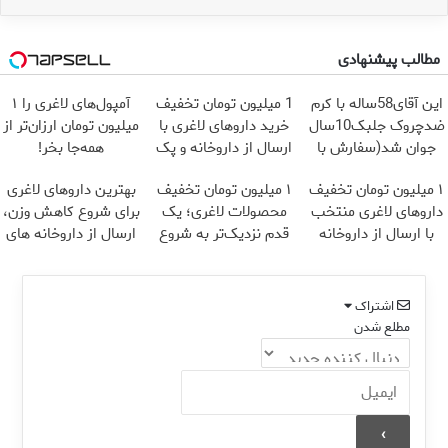
مطالب پیشنهادی
این آقای58ساله با کرم
1 میلیون تومان تخفیف
آمپول‌های لاغری را ۱
ضدچروک جلبک10سال
خرید داروهای لاغری با
میلیون تومان ارزان‌تر از
جوان شد(سفارش با
ارسال از داروخانه و پک
همه‌جا بخر!
تخفیف)
یخ!
۱ میلیون تومان تخفیف
۱ میلیون تومان تخفیف
بهترین داروهای لاغری
داروهای لاغری منتخب
محصولات لاغری؛ یک
برای شروع کاهش وزن،
با ارسال از داروخانه
قدم نزدیک‌تر به شروع
ارسال از داروخانه های
نزدیکت
کاهش وزن
نزدیکت!
اشتراک
مطلع شدن