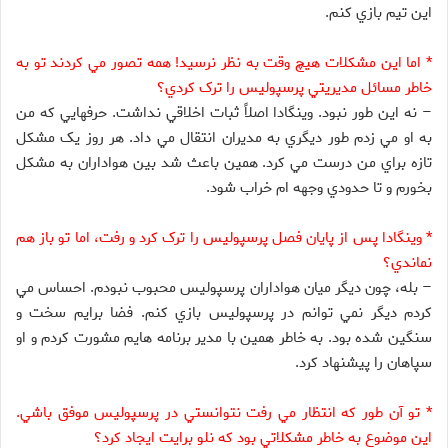
اين تيم بازي کنم.
* اما اين مشکلات هيچ وقت به نظر نرسيد! همه تصور مي کردند تو به
خاطر مسائل مديريتي پرسپوليس را ترک کردي؟
– نه اين طور نبود. وينگادا اصلاً ثبات اخلاقي نداشت. حرفهايي که من
به او مي زدم طور ديگري به مديران انتقال مي داد. هر روز يک مشکل
تازه براي من درست مي کرد. همين باعث شد بين هواداران به مشکل
بخورم و تا حدودي وجهه ام خراب شود.
* وينگادا پس از پايان فصل پرسپوليس را ترک کرد و رفت، اما تو باز هم
نماندي؟
– بله، چون ديگر ميان هواداران پرسپوليس محبوب نبودم. احساس مي
کردم ديگر نمي توانم در پرسپوليس بازي کنم. فضا برايم سخت و
سنگين شده بود. به خاطر همين با مدير برنامه هايم مشورت کردم و او
سپاهان را پيشنهاد کرد.
* تو آن طور که انتظار مي رفت نتوانستي در پرسپوليس موفق باشي.
اين موضوع به خاطر مشکلاتي بود که نلو برايت ايجاد کرد؟