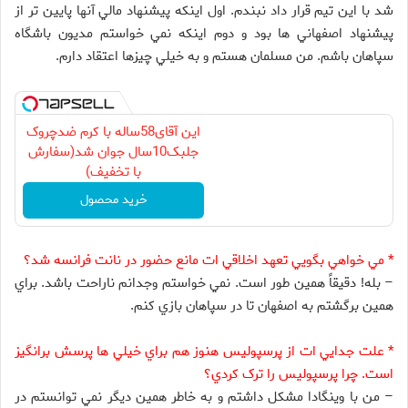
شد با اين تيم قرار داد نبندم. اول اينکه پيشنهاد مالي آنها پايين تر از
پيشنهاد اصفهاني ها بود و دوم اينکه نمي خواستم مديون باشگاه
سپاهان باشم. من مسلمان هستم و به خيلي چيزها اعتقاد دارم.
این آقای58ساله با کرم ضدچروک
جلبک10سال جوان شد(سفارش
با تخفیف)
خرید محصول
* مي خواهي بگويي تعهد اخلاقي ات مانع حضور در نانت فرانسه شد؟
– بله! دقيقاً همين طور است. نمي خواستم وجدانم ناراحت باشد. براي
همين برگشتم به اصفهان تا در سپاهان بازي کنم.
* علت جدايي ات از پرسپوليس هنوز هم براي خيلي ها پرسش برانگيز
است. چرا پرسپوليس را ترک کردي؟
– من با وينگادا مشکل داشتم و به خاطر همين ديگر نمي توانستم در