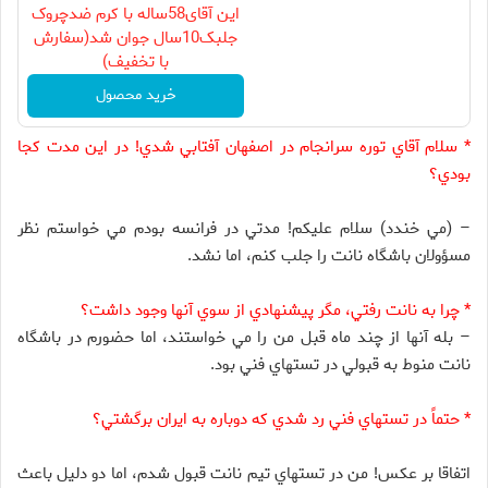
این آقای58ساله با کرم ضدچروک
جلبک10سال جوان شد(سفارش
با تخفیف)
خرید محصول
* سلام آقاي توره سرانجام در اصفهان آفتابي شدي! در اين مدت کجا
بودي؟
– (مي خندد) سلام عليکم! مدتي در فرانسه بودم مي خواستم نظر
مسؤولان باشگاه نانت را جلب کنم، اما نشد.
* چرا به نانت رفتي، مگر پيشنهادي از سوي آنها وجود داشت؟
– بله آنها از چند ماه قبل من را مي خواستند، اما حضورم در باشگاه
نانت منوط به قبولي در تستهاي فني بود.
* حتماً در تستهاي فني رد شدي که دوباره به ايران برگشتي؟
اتفاقا بر عکس! من در تستهاي تيم نانت قبول شدم، اما دو دليل باعث