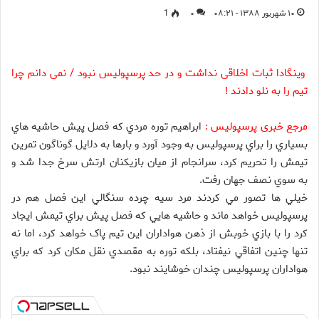
۱۰ شهریور ۱۳۸۸ - ۰۸:۲۱
۰
1
وینگادا ثبات اخلاقی نداشت و در حد پرسپولیس نبود / نمی دانم چرا
تیم را به نلو دادند !
مرجع خبری پرسپولیس :
ابراهيم توره مردي که فصل پيش حاشيه هاي
بسياري را براي پرسپوليس به وجود آورد و بارها به دلايل گوناگون تمرين
تيمش را تحريم کرد، سرانجام از ميان بازيکنان ارتش سرخ جدا شد و
به سوي نصف جهان رفت.
خيلي ها تصور مي کردند مرد سيه چرده سنگالي اين فصل هم در
پرسپوليس خواهد ماند و حاشيه هايي که فصل پيش براي تيمش ايجاد
کرد را با بازي خوبش از ذهن هواداران اين تيم پاک خواهد کرد، اما نه
تنها چنين اتفاقي نيفتاد، بلکه توره به مقصدي نقل مکان کرد که براي
هواداران پرسپوليس چندان خوشايند نبود.